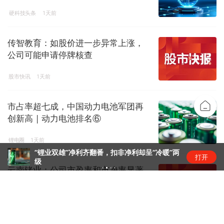
硬科技头条
1天前
传智教育：如股价进一步异常上涨，
公司可能申请停牌核查
股市快讯
1天前
市占率超七成，中国动力电池军团再
创新高 | 动力电池排名⑥
锂电圈
1天前
“锂业双雄”净利齐翻番，扣非净利却呈“冷暖”两
打开
级
云南锗业：公司市盈率和市净率显著
高于同行业平均水平，存在市场...
股市快讯
1天前