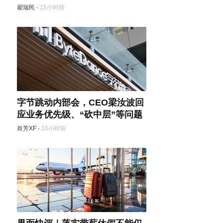
翟瑞民
·
15小时前
字节跳动内部会，CEO梁汝波回
应业务优先级、“砍中层”等问题
肖芳XF
·
16小时前