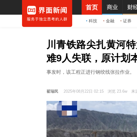
首页
商业
财
科技
金融
证券
川青铁路尖扎黄河特
难9人失联，原计划
事发时，该工程正进行钢绞线张拉作业。
翟瑞民
2025年08月22日 02:15
浏览 23.6w
来