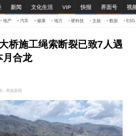
经
新闻
文化生活
VIP
快报
界面号
视
地产
汽车
健康
地方
硬科技
文旅
数据
ESG
大桥施工绳索断裂已致7人遇
本月合龙
源：界面新闻