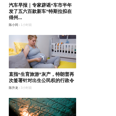
汽车早报｜专家辟谣“车市半年
发了五六百款新车”特斯拉拟在
得州...
陈小同
·
1小时前
直指“生育旅游”灰产，特朗普再
次签署针对出生公民权的行政令
陈升龙
·
3小时前