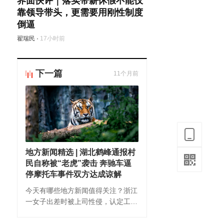
界面快评｜落实带薪休假不能仅
靠领导带头，更需要用刚性制度
倒逼
翟瑞民
·
17小时前
下一篇
11个月前
地方新闻精选 | 湖北鹤峰通报村
民自称被“老虎”袭击 奔驰车逼
停摩托车事件双方达成谅解
今天有哪些地方新闻值得关注？浙江
一女子出差时被上司性侵，认定工伤
后获赔113万；云南罗平一女子拉泔
水被处罚，官方：未经处理不能喂