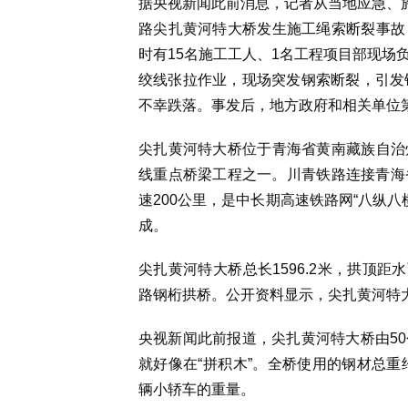
据央视新闻此前消息，记者从当地应急、施
路尖扎黄河特大桥发生施工绳索断裂事故
时有15名施工工人、1名工程项目部现场
绞线张拉作业，现场突发钢索断裂，引发
不幸跌落。事发后，地方政府和相关单位
尖扎黄河特大桥位于青海省黄南藏族自治
线重点桥梁工程之一。川青铁路连接青海省
速200公里，是中长期高速铁路网“八纵八
成。
尖扎黄河特大桥总长1596.2米，拱顶距
路钢桁拱桥。公开资料显示，尖扎黄河特
央视新闻此前报道，尖扎黄河特大桥由5
就好像在“拼积木”。全桥使用的钢材总重约
辆小轿车的重量。