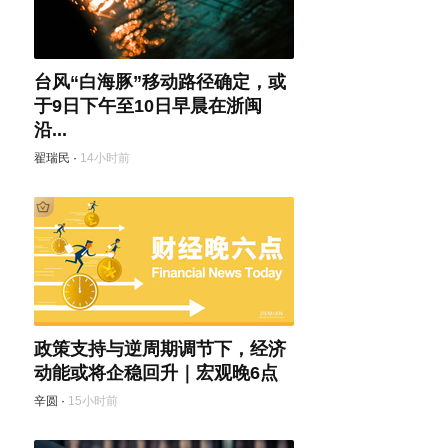
台风“白海豚”移动路径确定，或
于9日下午至10日早晨在浙闽
沿...
翟瑞民
·
14小时前
政策支持与逆周期调节下，经济
动能或将企稳回升｜宏观晚6点
辛圆
·
15小时前