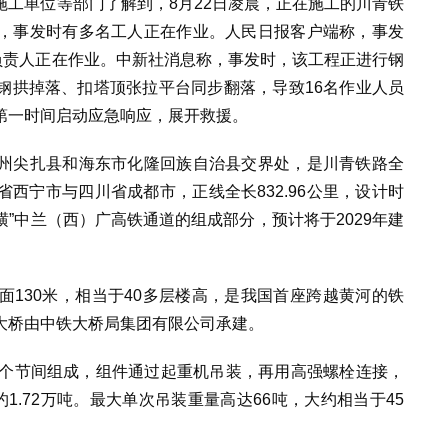
工单位等部门了解到，8月22日凌晨，正在施工的川青铁
，事发时有多名工人正在作业。人民日报客户端称，事发
负责人正在作业。中新社消息称，事发时，该工程正进行钢
钢拱掉落、扣塔顶张拉平台同步翻落，导致16名作业人员
第一时间启动应急响应，展开救援。
州尖扎县和海东市化隆回族自治县交界处，是川青铁路全
西宁市与四川省成都市，正线全长832.96公里，设计时
横”中兰（西）广高铁通道的组成部分，预计将于2029年建
水面130米，相当于40多层楼高，是我国首座跨越黄河的铁
大桥由中铁大桥局集团有限公司承建。
0个节间组成，组件通过起重机吊装，再用高强螺栓连接，
1.72万吨。最大单次吊装重量高达66吨，大约相当于45