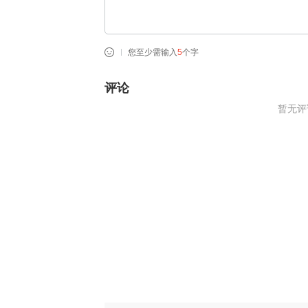
您至少需输入
5
个字
评论
暂无评