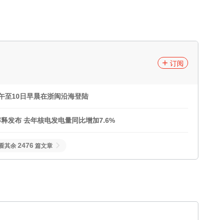
订阅
午至10日早晨在浙闽沿海登陆
发布 去年核电发电量同比增加7.6%
2476
看其余
篇文章