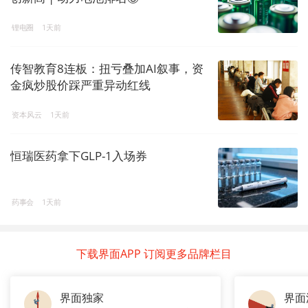
锂电圈
1天前
传智教育8连板：扭亏叠加AI叙事，资
金疯炒股价踩严重异动红线
资本风云
1天前
恒瑞医药拿下GLP-1入场券
药事会
1天前
下载界面APP 订阅更多品牌栏目
界面独家
界面