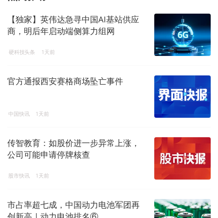
【独家】英伟达急寻中国AI基站供应
商，明后年启动端侧算力组网
硬科技头条
1天前
官方通报西安赛格商场坠亡事件
中国快讯
1天前
传智教育：如股价进一步异常上涨，
公司可能申请停牌核查
股市快讯
1天前
市占率超七成，中国动力电池军团再
创新高 | 动力电池排名⑥