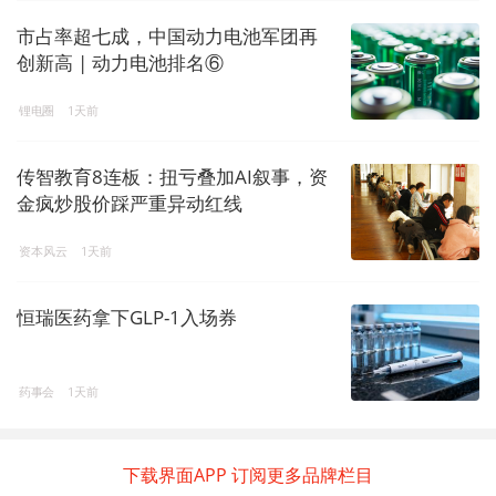
市占率超七成，中国动力电池军团再
创新高 | 动力电池排名⑥
锂电圈
1天前
传智教育8连板：扭亏叠加AI叙事，资
金疯炒股价踩严重异动红线
资本风云
1天前
恒瑞医药拿下GLP-1入场券
药事会
1天前
下载界面APP 订阅更多品牌栏目