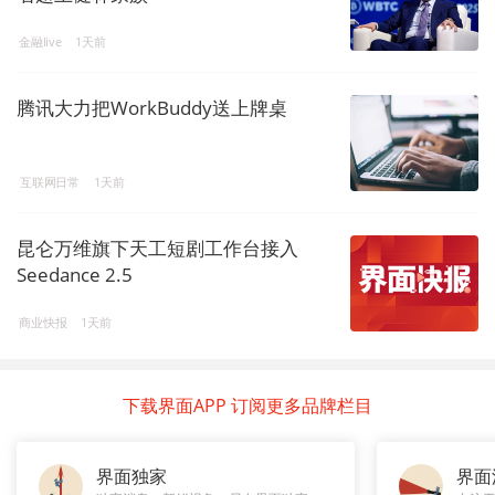
金融live
1天前
腾讯大力把WorkBuddy送上牌桌
互联网日常
1天前
昆仑万维旗下天工短剧工作台接入
Seedance 2.5
商业快报
1天前
下载界面APP 订阅更多品牌栏目
界面独家
界面