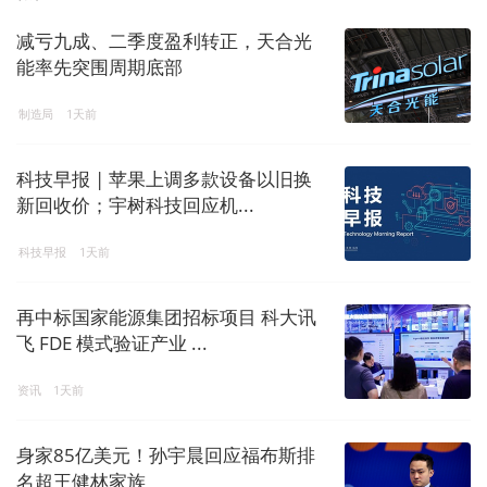
减亏九成、二季度盈利转正，天合光
能率先突围周期底部
制造局
1天前
科技早报 | 苹果上调多款设备以旧换
新回收价；宇树科技回应机...
科技早报
1天前
再中标国家能源集团招标项目 科大讯
飞 FDE 模式验证产业 ...
资讯
1天前
身家85亿美元！孙宇晨回应福布斯排
名超王健林家族