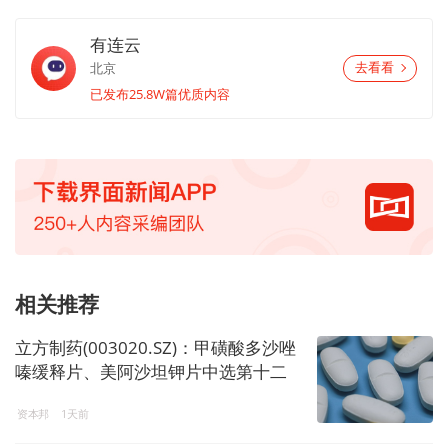
有连云
北京
去看看
已发布25.8W篇优质内容
相关推荐
立方制药(003020.SZ)：甲磺酸多沙唑
嗪缓释片、美阿沙坦钾片中选第十二
批国家药品集采
资本邦
1天前