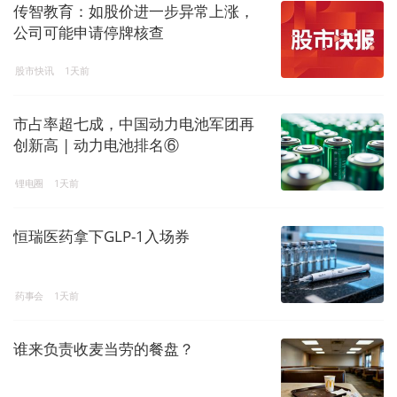
传智教育：如股价进一步异常上涨，
公司可能申请停牌核查
股市快讯
1天前
市占率超七成，中国动力电池军团再
创新高 | 动力电池排名⑥
锂电圈
1天前
恒瑞医药拿下GLP-1入场券
药事会
1天前
谁来负责收麦当劳的餐盘？