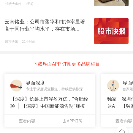
消费大事件
1天前
云南锗业：公司市盈率和市净率显著
高于同行业平均水平，存在市场...
股市快讯
22小时前
下载界面APP 订阅更多品牌栏目
界面深度
界面
专注于深度调查报道，持续提供纵深
独家
【深度】长鑫上市浮盈万亿，“合肥经
独家｜深圳
验
【深度】中国新能源告别“规模
达A
【独
崇拜”
站供应商
查看内容
去APP订阅
查看内容