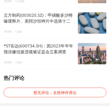
资本邦
1小时前
立方制药(003020.SZ)：甲磺酸多沙唑
嗪缓释片、美阿沙坦钾片中选第十二
批国家药品集采
资本邦
1天前
*ST实达(600734.SH)：因2023年半年
报涉嫌信披违规被证监会立案调查
资本邦
1天前
热门评论
暂无评论，去抢神评席位