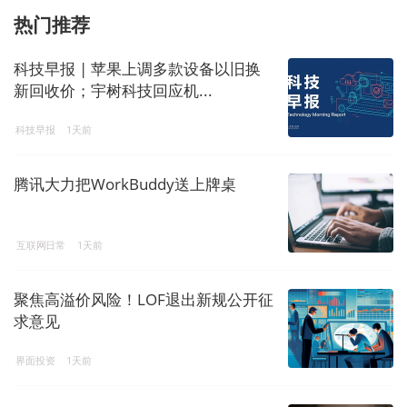
热门推荐
科技早报 | 苹果上调多款设备以旧换
新回收价；宇树科技回应机...
科技早报
1天前
腾讯大力把WorkBuddy送上牌桌
互联网日常
1天前
聚焦高溢价风险！LOF退出新规公开征
求意见
界面投资
1天前