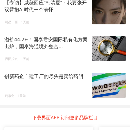
【专访】戚薇回应“韩清夏”：我要张开
双臂抱AI时代一个满怀
明星一面
1天前
溢价44.2%！国泰君安国际私有化方案
出炉，国泰海通境外整合...
界面投资
1天前
创新药企自建工厂的尽头是卖给药明
药事会
1天前
下载界面APP 订阅更多品牌栏目