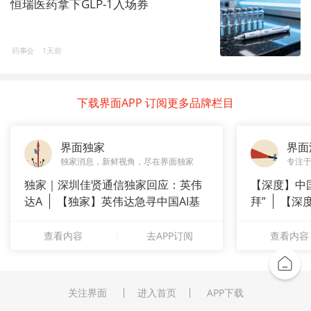
恒瑞医药拿下GLP-1入场券
药事会
1天前
下载界面APP 订阅更多品牌栏目
界面独家
界面
独家消息，新鲜视角，尽在界面独家
专注
独家｜深圳佳贤通信独家回应：英伟
【深度】中
达A
【独家】英伟达急寻中国AI基
拜”
【深
站供应商
上风电何
查看内容
去APP订阅
查看内容
关注界面
进入首页
APP下载