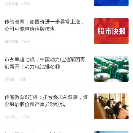
中国快讯
1天前
传智教育：如股价进一步异常上涨，
公司可能申请停牌核查
股市快讯
1天前
市占率超七成，中国动力电池军团再
创新高 | 动力电池排名⑥
锂电圈
1天前
传智教育8连板：扭亏叠加AI叙事，资
金疯炒股价踩严重异动红线
资本风云
1天前