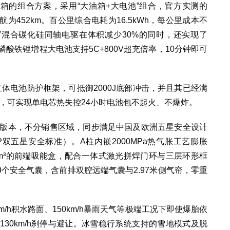
箱的组合方案，采用“大油箱+大电池”组合，官方实测的
续航为452km。百公里综合电耗为16.5kWh，每公里成本不
00V混合碳化硅同轴电驱在体积减少30%的同时，还实现了
超快充磷酸铁锂增程大电池支持5C+800V超充倍率，10分钟即可
4立体电池防护框架，可抵御2000J底部冲击，并且其已经满
标，可实现单电芯热失控24小时电池包不起火、不爆炸。
家版本，不分销售区域，同步满足中国及欧洲五星安全设计
NCAP双五星安全标准）。A柱内嵌2000MPa热气胀工艺膨胀
2cm³的前端吸能盒，配合一体式激光拼焊门环与三层环形框
个安全气囊，含前排双腔远端气囊与2.97米侧气帘，零重
/h积水路面、150km/h暴雨天气等极端工况下即使爆胎依
130km/h刹停与避让。冰雪稳行系统支持的雪地模式及脱