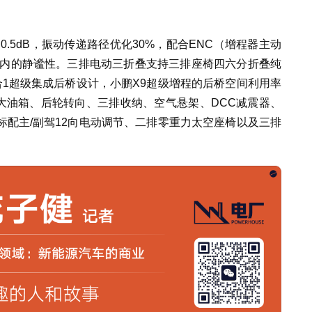
.5dB，振动传递路径优化30%，配合ENC（增程器主动
车内的静谧性。三排电动三折叠支持三排座椅四六分折叠纯
1超级集成后桥设计，小鹏X9超级增程的后桥空间利用率
、大油箱、后轮转向、三排收纳、空气悬架、DCC减震器、
配主/副驾12向电动调节、二排零重力太空座椅以及三排