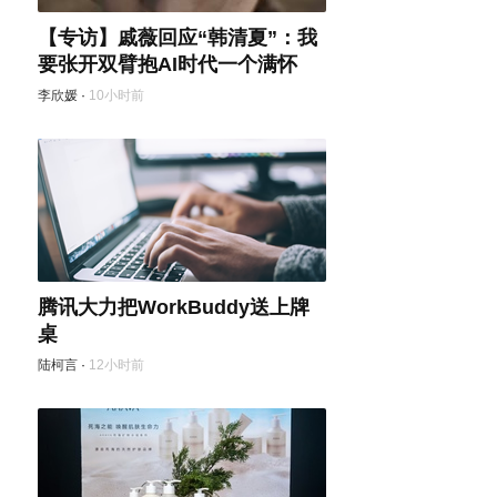
【专访】戚薇回应“韩清夏”：我
要张开双臂抱AI时代一个满怀
李欣媛
·
10小时前
腾讯大力把WorkBuddy送上牌
桌
陆柯言
·
12小时前