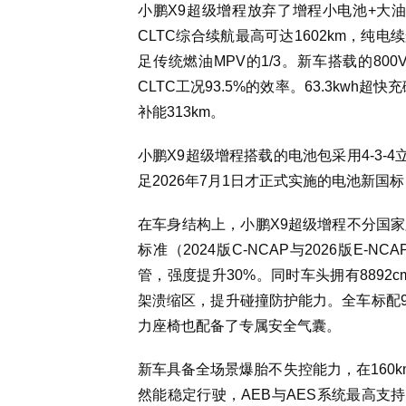
小鹏X9超级增程放弃了增程小电池+大油
CLTC综合续航最高可达1602km，纯电
足传统燃油MPV的1/3。新车搭载的8
CLTC工况93.5%的效率。63.3kwh
补能313km。
小鹏X9超级增程搭载的电池包采用4-3-
足2026年7月1日才正式实施的电池新国
在车身结构上，小鹏X9超级增程不分国
标准（2024版C-NCAP与2026版E-
管，强度提升30%。同时车头拥有889
架溃缩区，提升碰撞防护能力。全车标配9
力座椅也配备了专属安全气囊。
新车具备全场景爆胎不失控能力，在160km
然能稳定行驶，AEB与AES系统最高支持