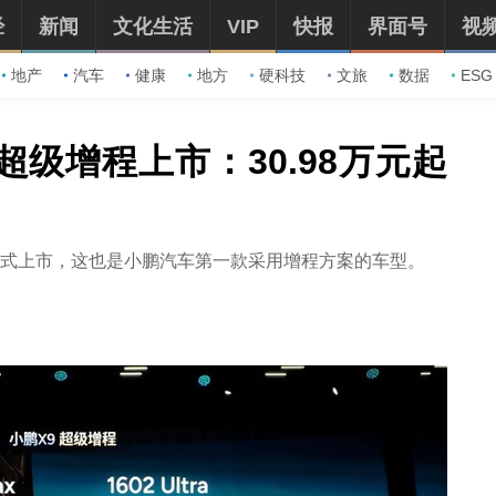
经
新闻
文化生活
VIP
快报
界面号
视
地产
汽车
健康
地方
硬科技
文旅
数据
ESG
9超级增程上市：30.98万元起
程正式上市，这也是小鹏汽车第一款采用增程方案的车型。