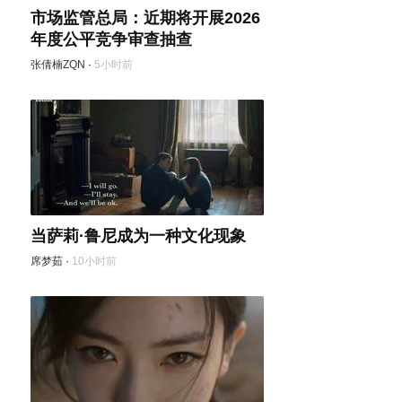
市场监管总局：近期将开展2026
年度公平竞争审查抽查
张倩楠ZQN
·
5小时前
当萨莉·鲁尼成为一种文化现象
席梦茹
·
10小时前