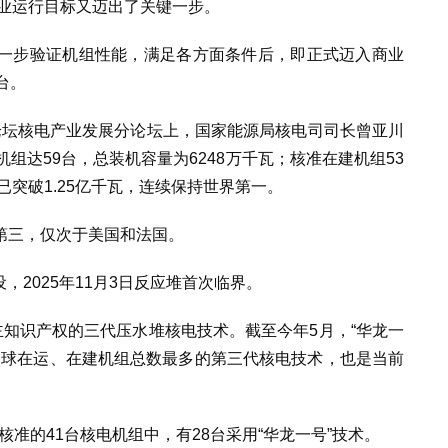
商业运行目标又迈出了关键一步。
一步验证机组性能，满足各方面条件后，即正式迈入商业
台。
革论坛核电产业发展分论坛上，
国家能源局核电司司长曾亚川
机组达59台，
总装
机容量为6248万千瓦；核准在建机组53
已突破1.25亿千瓦，连续保持世界第一。
第三，仅次于美国和法国。
设，2025年11月3日反应堆首次临界。
主知识产权的三代压水堆核电技术。截至今年5月，“华龙一
全球在运、在建机组总数最多的第三代核电技术，也是当前
国家核准的41台核电机组中，有28台采用“华龙一号”技术。