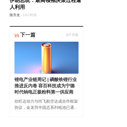
伊朗总统：最高领袖决策过程遭
人利用
陈升龙
·
14小时前
下一篇
8个月前
锂电产业链周记 | 磷酸铁锂行业
推进反内卷 容百科技成为宁德
时代钠电正极粉料第一供应商
欣旺达动力与尚飞航空达成合作框架
协议，金龙羽半固态系列电池已通过
客户检测并获得订单，厦钨新能拟设
子公司投建年产5万吨高性能电池材
料项目。