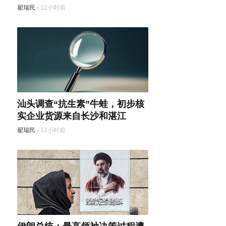
翟瑞民
·
12小时前
汕头调查“抗生素”牛蛙，初步核
实企业货源来自长沙和湛江
翟瑞民
·
12小时前