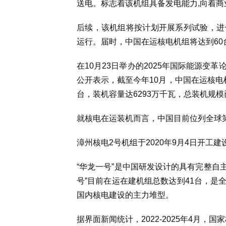
送电。标志着该机组具备发电能力,向着
后续，该机组将按计划开展系列试验，进
运行。
届时，中国在运核电机组将达到60
在10月23日举办的2025年国际能源变
公开表示，截至今年10月，中国在运核电
台，装机容量达6293万千瓦，
总装
机规模
就核电在运装机而言，中国目前位列全球
漳州核电2号机组于2020年9月4日开工建
“华龙一号”是中国研发设计的具有完整自
号”目前在运在建机组总数达到41台，是
国内核电建设的主力堆型。
据界面新闻统计，2022-2025年4月，