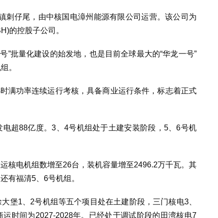
镇刺仔尾，由
中核国电漳州能源有限公司运营。该公司为
SH)的控股子公司。
号”批量化建设的始发地，也是目前全球最大的“华龙一号”
机组。
8小时满功率连续运行考核，具备商业运行条件，标志着正式
电超88亿度。3、4号机组处于土建安装阶段，5、6号机
运核电机组数增至26台，装机容量增至2496.2万千瓦。
其
还有福清5、6号机组。
大堡1、2号机组等五个项目处在土建阶段，三门核电3、
时间为2027-2028年。已经处于调试阶段的田湾核电7