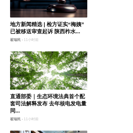
地方新闻精选 | 检方证实“梅姨”
已被移送审查起诉 陕西柞水...
翟瑞民
·
11小时前
直通部委｜生态环境法典首个配
套司法解释发布 去年核电发电量
同...
翟瑞民
·
11小时前