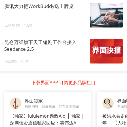
腾讯大力把WorkBuddy送上牌桌
互联网日常
1天前
昆仑万维旗下天工短剧工作台接入
Seedance 2.5
商业快报
1天前
下载界面APP 订阅更多品牌栏目
界面独家
界面
独家消息，新鲜视角，尽在界面独家
界面
【独家】lululemon劲敌Alo
独家｜
被洪水卷走
深圳佳贤通信独家回应：英伟达A
年
【人物