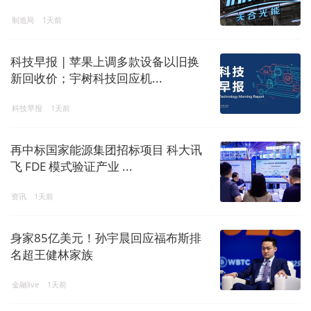
制造局
1天前
科技早报 | 苹果上调多款设备以旧换
新回收价；宇树科技回应机...
科技早报
1天前
再中标国家能源集团招标项目 科大讯
飞 FDE 模式验证产业 ...
资讯
1天前
身家85亿美元！孙宇晨回应福布斯排
名超王健林家族
金融live
1天前