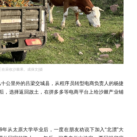
正在采收沙棘果。成保文|摄
几十公里外的吕梁交城县，从程序员转型电商负责人的杨捷
后，选择返回故土，在拼多多等电商平台上给沙棘产业铺
9年从太原大学毕业后，一度在朋友劝说下加入“北漂”大