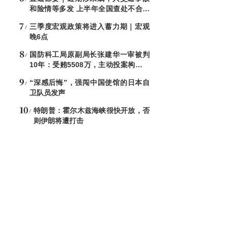
和险情等多发 上半年全国查处不合格
电子秤8544台
三季度宏观政策将进入蓄力期｜宏观
晚6点
国防科工局原副局长张建华一审被判
10年：受贿5508万，主动投案构成自
首
“深感后悔”，强闯中国使馆的日本自
卫队员发声
特朗普：霍尔木兹海峡很快开放，否
则伊朗将遭打击