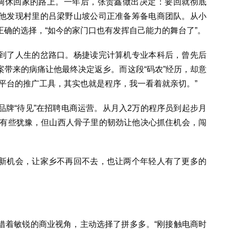
调休回家的路上。一年后，张贵鑫做出决定：要回就彻底
他发现村里的吕梁野山坡公司正准备筹备电商团队。从小
确的选择，“如今的家门口也有发挥自己能力的舞台了”。
到了人生的岔路口。杨捷读完计算机专业本科后，曾先后
带来的病痛让他最终决定返乡。而这段“码农”经历，却意
平台的推广工具，其实也就是程序，我一看着就亲切。”
牌“待见”在招聘电商运营。从月入2万的程序员到起步月
捷有些犹豫，但山西人骨子里的韧劲让他决心抓住机会，闯
新机会，让家乡不再回不去，也让两个年轻人有了更多的
借着敏锐的商业视角，主动选择了拼多多。“刚接触电商时