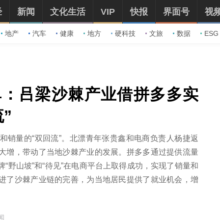
经
新闻
文化生活
VIP
快报
界面号
视
地产
汽车
健康
地方
硬科技
文旅
数据
ESG
单：吕梁沙棘产业借拼多多实
”
和销量的“双回流”。北漂青年张贵鑫和电商负责人杨捷返
大增，带动了当地沙棘产业的发展。拼多多通过提供流量
“野山坡”和“待见”在电商平台上取得成功，实现了销量和
进了沙棘产业链的完善，为当地居民提供了就业机会，增
闻