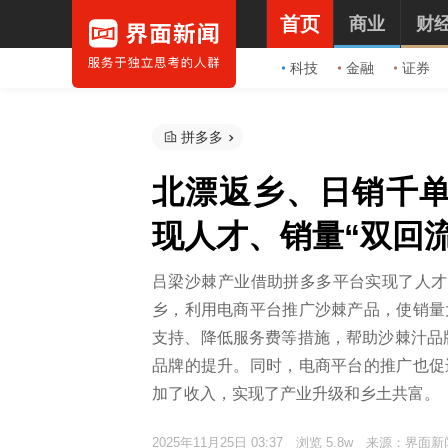
首页
商业
财
科技
金融
证券
拼多多
北漂返乡、日销千
现人才、销量“双回流
吕梁沙棘产业借助拼多多平台实现了人才
乡，利用电商平台推广沙棘产品，使销量
支持、降低服务费等措施，帮助沙棘汁品牌
品牌的提升。同时，电商平台的推广也促
加了收入，实现了产业升级和乡土共富。
2025年11月25日 03:37
浏览 5.8w
来源：界面新