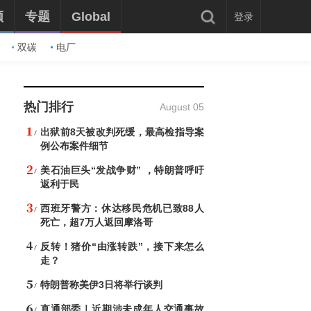
频
专题
Global
登录
双碳
电厂
热门排行
August 05
出狱前8天被改判死缓，最高检指导案
例公布案件细节
美石油巨头“发战争财” ，特朗普呼吁
返利于民
西班牙警方：休达移民危机已致88人
死亡，超7万人返回摩洛哥
反转！猪价“由涨转跌”，接下来怎么
走？
特朗普称美伊3日将举行谈判
直通部委｜近期涉未成年人交通事故