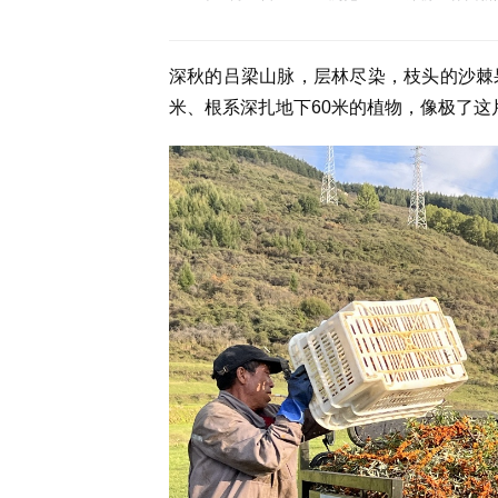
深秋的吕梁山脉，层林尽染，枝头的沙棘
米、根系深扎地下60米的植物，像极了