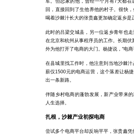
军。但恋家的他，曾经一个月有7天都在
回，直接回到了生他养他的村子。很快，
喝着沙棘汁长大的张贵鑫更加确定返乡是正
此时的吕梁交城县，另一位返乡青年也走
在北京和杭州从事程序员的工作。长期伏案
外为他打开了电商的大门。杨捷说，“电商
在县城里找工作时，他注意到当地沙棘汁品
薪仅1500元的电商运营，这个落差让杨
出一条新路。
伴随乡村电商的蓬勃发展，新产业带来的
人生选择。
扎根，沙棘产业初探电商
尝试多个电商平台却反响平平，张贵鑫凭