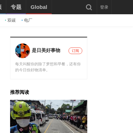
频
专题
Global
登录
双碳
电厂
是日美好事物
订阅
每天叫醒你的除了梦想和早餐，还有你
的今日份好物清单。
推荐阅读