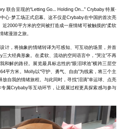
现的“Letting Go... Holding On...” Crybaby 特展·
梦中心·梦工场正式启幕。这不仅是Crybaby在中国的首次亮
近2000平方米的空间被打造成一座情绪可被触摸的“柔软
情绪漫游之旅。
概念设计，将抽象的情绪转译为可感知、可互动的场景，并首
ryteddy三大经典形象。在柔软、流动的空间语言中，“哭泣”不再
我和解的路径。展览最具标志性的“眼泪球池”横跨三层空
4平方米。Molly以“守护、勇气、自由”为线索，将三个主
放自我的情绪旅程。与此同时，寻找“泪滴”幸运球、点亮
专属Crybaby等互动环节，让观展过程更具探索感与参与