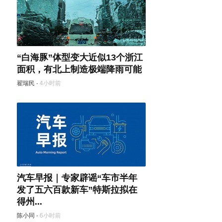
“白海豚”体型变大近似13个浙江
面积，有北上制造极端降雨可能
翟瑞民
·
4小时前
汽车早报｜专家辟谣“车市半年
发了五六百款新车”特斯拉拟在
得州...
陈小同
·
6小时前