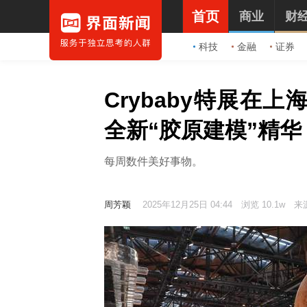
首页
商业
财
科技
金融
证券
Crybaby特展在
全新“胶原建模”精
每周数件美好事物。
周芳颖
2025年12月25日 04:44
浏览 10.1w
来