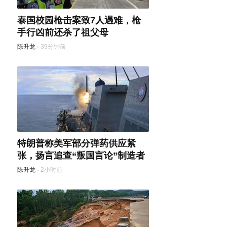
泰国校园枪击案致7人遇难，枪
手行凶前还杀了祖父母
陈升龙
·
39分钟前
特朗普称美军部分弹药供应紧
张，扬言追查“叛国言论”制造者
陈升龙
·
2小时前