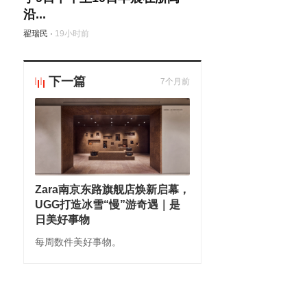
沿...
翟瑞民
·
19小时前
下一篇
7个月前
Zara南京东路旗舰店焕新启幕，
UGG打造冰雪“慢”游奇遇｜是
日美好事物
每周数件美好事物。