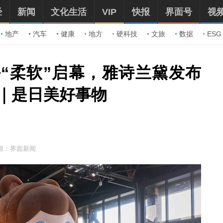
经
新闻
文化生活
VIP
快报
界面号
视
地产
汽车
健康
地方
硬科技
文旅
数据
ESG
上海“柔软”启幕，雅诗兰黛发布
华｜是日美好事物
源：界面新闻