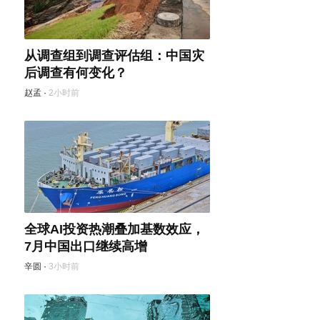
从调查组到调查评估组：中国灾
后调查有何变化？
赵孟
·
2小时前
全球AI投资热潮叠加基数效应，
7月中国出口继续高增
辛圆
·
3小时前