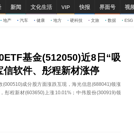
经
新闻
文化生活
VIP
快报
界面号
视
地产
汽车
健康
地方
硬科技
文旅
数据
ESG
ETF基金(512050)近8日“吸
股宝信软件、彤程新材涨停
指数(000510)成分股方面涨跌互现，海光信息(688041)领涨
%，彤程新材(603650)上涨10.01%；中伟股份(300919)领