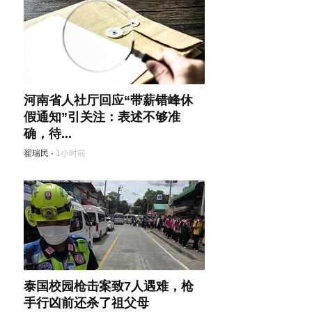
河南省人社厅回应“带薪错峰休
假通知”引关注：表述不够准
确，待...
翟瑞民
·
1小时前
泰国校园枪击案致7人遇难，枪
手行凶前还杀了祖父母