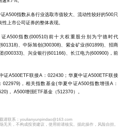
速9.7%。
，中证A500指数从各行业选取市值较大、流动性较好的500只
表性上市公司证券的整体表现。
证A500指数(000510)前十大权重股分别为宁德时代
(601318)、中际旭创(300308)、紫金矿业(601899)、招商
团(000333)、兴业银行(601166)、长江电力(600900)，前
夏中证A500ETF联接A：022430；华夏中证A500ETF联接
Y：022979)，相关指数基金(华夏中证A500指数增强A：
20)， A500增强ETF基金（512370）。
oulianyunpindao@163.com
场无关，不构成投资建议，使用前请核实。据此操作，风险自担。