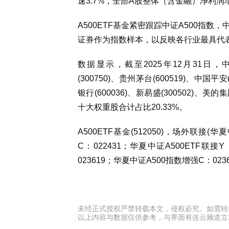
速3.7%，全部A股整体（含金融）净利润增
A500ETF基金紧密跟踪中证A500指数
证券作为指数样本，以反映各行业最具代
数据显示，截至2025年12月31日，中
(300750)、贵州茅台(600519)、中国平安
银行(600036)、新易盛(300502)、美的集
十大权重股合计占比20.33%。
A500ETF基金(512050)，场外联接(华
C：022431；华夏中证A500ETF联接
023619；华夏中证A500指数增强C：0236
未经正式授权严禁转载本文，侵权必究。如需转载请联系：y
以上内容与数据仅供参考，与界面有连云频道立