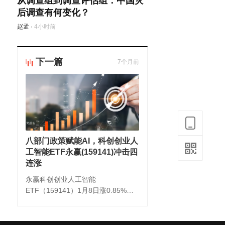
从调查组到调查评估组：中国灾
后调查有何变化？
赵孟
·
4小时前
下一篇
7个月前
八部门政策赋能AI，科创创业人
工智能ETF永赢(159141)冲击四
连涨
永赢科创创业人工智能
ETF（159141）1月8日涨0.85%，
冲击4连涨；全市场首只，聚焦AI全
链条，AI芯片+光模块+云计算配置超
78%。