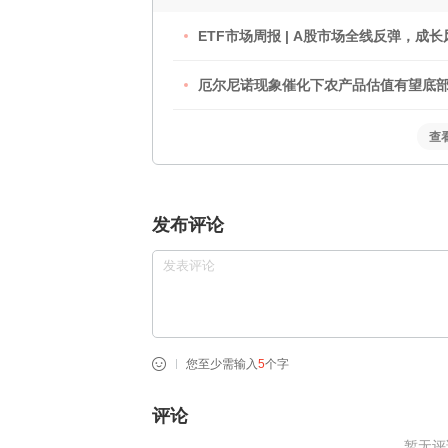
ETF市场周报 | A股市场全线反弹，成
厄尔尼诺现象催化下农产品估值有望底部
的粮食ETF景顺(159072)备受关注
查
发布评论
您至少需输入
5
个字
评论
暂无评