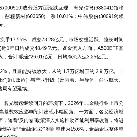
指数(000510)成分股方面涨跌互现，海光信息(688041)领涨
%，彤程新材(603650)上涨10.01%；中伟股份(300919)领
3元。
盘中换手17.55%，成交73.28亿元，市场交投活跃。拉长时间
50)近1年日均成交48.49亿元。资金流入方面，A500ETF基
入，合计“吸金”26.01亿元，日均净流入达3.25亿元。
82%，且量能持续放大，从约 1.7万亿增至约 2.9 万亿。十
松”货币政策）与产业升级（反内卷、半导体、商业航天、
格局有望延续。
名义增速继续回升的环境下，2026年非金融行业上市公
高基数效应影响预计出现小幅回落。一方面，名义经济增
，随着“反内卷”政策深入实施推动产能利用率改善，将进
部A股非金融企业净利润增速为15.6%，金融企业整体增