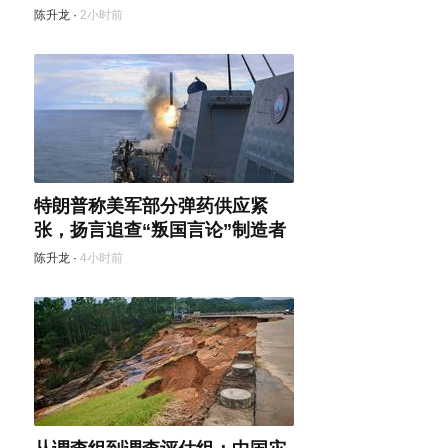
陈升龙
·
2小时前
特朗普称美军部分弹药供应紧
张，扬言追查“叛国言论”制造者
陈升龙
·
4小时前