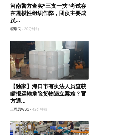
河南警方查实“三支一扶”考试存
在规模性组织作弊，团伙主要成
员...
翟瑞民
·
20分钟前
【独家】海口市有执法人员查获
瞒报运输危险货物遇立案难？官
方通...
王思思WSS
·
42分钟前