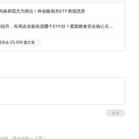
长风格表现尤为突出！科创板相关ETF表现优异
抬升，布局农业板块选哪个ETF好？紧跟粮食安全核心主线
25.8W
看其余
篇文章
发布
论哦，快来评价一下吧！