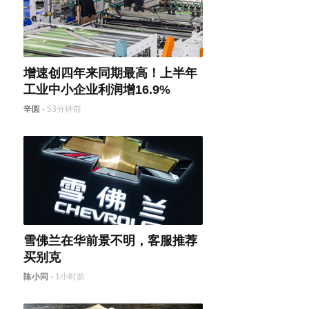
增速创四年来同期最高！上半年
工业中小企业利润增16.9%
辛圆
·
53分钟前
雪佛兰在华前景不明，客服推荐
买别克
陈小同
·
1小时前