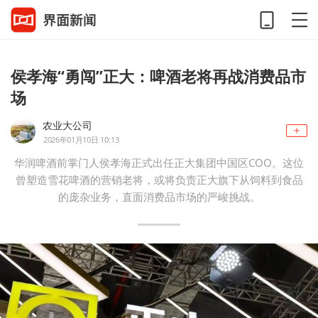
侯孝海“勇闯”正大：啤酒老将再战消费品市
场
农业大公司
2026年01月10日 10:13
华润啤酒前掌门人侯孝海正式出任正大集团中国区COO。这位
曾塑造雪花啤酒的营销老将，或将负责正大旗下从饲料到食品
的庞杂业务，直面消费品市场的严峻挑战。