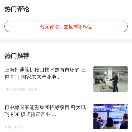
热门评论
暂无评论，去抢神评席位
热门推荐
上海打通脑机接口技术走向市场的“三
道关” | 国家未来产业地...
两小时经济圈
1天前
再中标国家能源集团招标项目 科大讯
飞 FDE 模式验证产业 ...
资讯
1天前