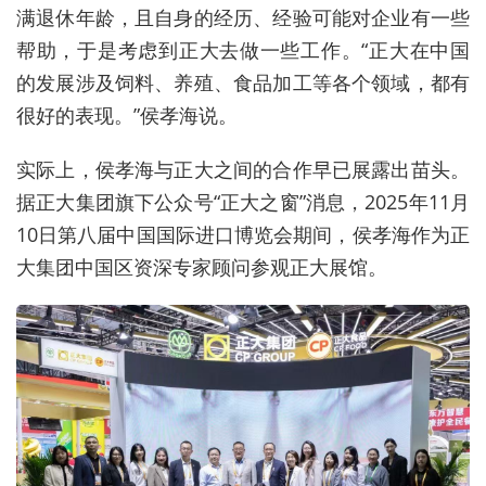
满退休年龄，且自身的经历、经验可能对企业有一些
帮助，于是考虑到正大去做一些工作。“正大在中国
的发展涉及饲料、养殖、食品加工等各个领域，都有
很好的表现。”侯孝海说。
实际上，侯孝海与正大之间的合作早已展露出苗头。
据正大集团旗下公众号“正大之窗”消息，2025年11月
10日第八届中国国际进口博览会期间，侯孝海作为正
大集团中国区资深专家顾问参观正大展馆。