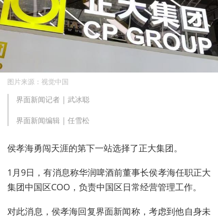
图片来源：视觉中国
界面新闻记者 |
武冰聪
界面新闻编辑 |
任雪松
侯孝海勇闯天涯的第下一站选择了正大集团。
1月9日，有消息称华润啤酒前董事长侯孝海任职正大
集团中国区COO，负责中国区日常经营管理工作。
对此消息，侯孝海回复界面新闻称，考虑到他自身未