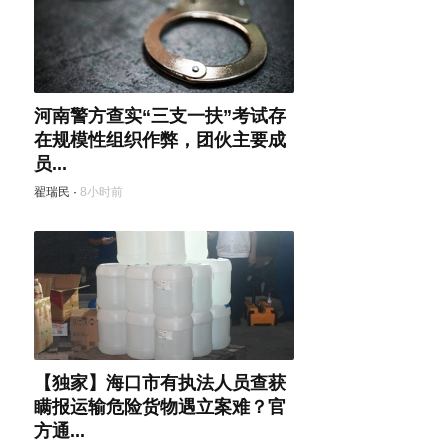
河南警方查实“三支一扶”考试存
在规模性组织作弊，团伙主要成
员...
翟瑞民
·
8小时前
【独家】海口市有执法人员查获
瞒报运输危险货物遇立案难？官
方通...