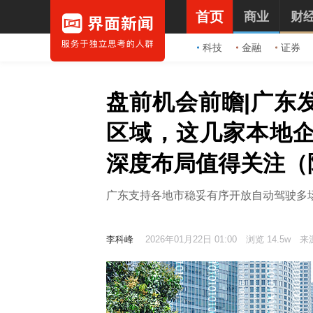
首页
商业
财
科技
金融
证券
盘前机会前瞻|广东
区域，这几家本地
深度布局值得关注（
广东支持各地市稳妥有序开放自动驾驶多
李科峰
2026年01月22日 01:00
浏览 14.5w
来