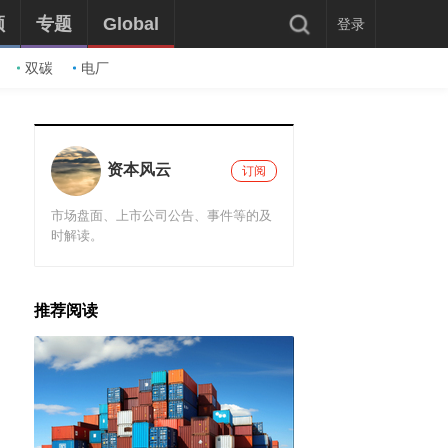
频
专题
Global
登录
双碳
电厂
资本风云
订阅
市场盘面、上市公司公告、事件等的及
时解读。
推荐阅读