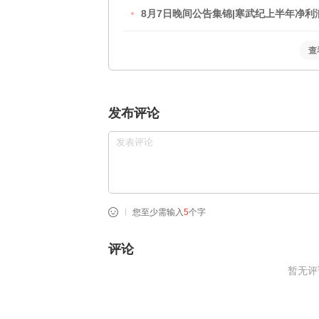
8月7日晚间公告集锦|寒武纪上半年净利润
蓝盾光电拟购买岚创科技股票复牌
查
发布评论
您至少需输入
5
个字
评论
暂无评