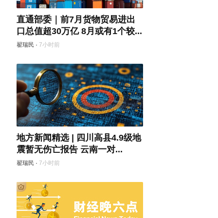
直通部委｜前7月货物贸易进出
口总值超30万亿 8月或有1个较...
翟瑞民
·
7小时前
地方新闻精选 | 四川高县4.9级地
震暂无伤亡报告 云南一对...
翟瑞民
·
7小时前