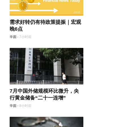
需求好转仍有待政策提振｜宏观
晚6点
辛圆
·
7小时前
7月中国外储规模环比微升，央
行黄金储备“二十一连增”
辛圆
·
8小时前