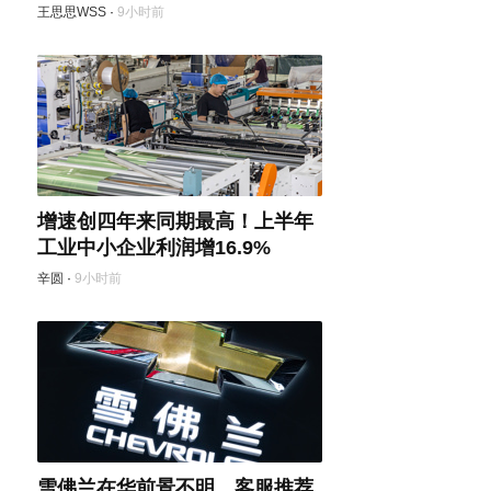
王思思WSS
·
9小时前
增速创四年来同期最高！上半年
工业中小企业利润增16.9%
辛圆
·
9小时前
雪佛兰在华前景不明，客服推荐