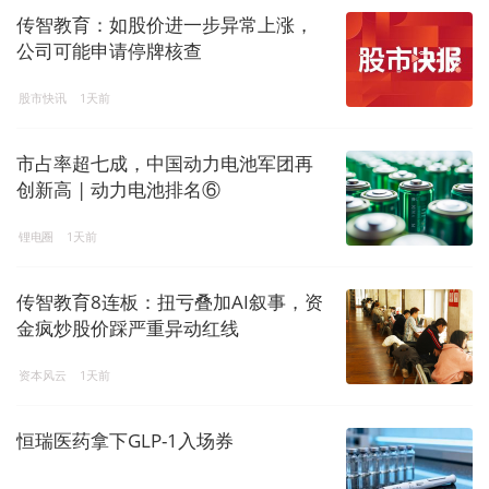
传智教育：如股价进一步异常上涨，
公司可能申请停牌核查
股市快讯
1天前
市占率超七成，中国动力电池军团再
创新高 | 动力电池排名⑥
锂电圈
1天前
传智教育8连板：扭亏叠加AI叙事，资
金疯炒股价踩严重异动红线
资本风云
1天前
恒瑞医药拿下GLP-1入场券