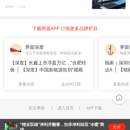
药事会
1天前
下载界面APP 订阅更多品牌栏目
界面深度
界面
专注于深度调查报道，持续提供纵深
独家
【深度】长鑫上市浮盈万亿，“合肥经
独家｜深圳
验
【深度】中国新能源告别“规模
达A
【独
崇拜”
站供应商
查看内容
去APP订阅
查看内容
关注界面
进入首页
APP下载
“锂业双雄”净利齐翻番，扣非净利却呈“冷暖”两
打开
级