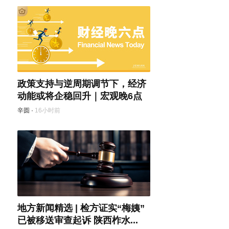
政策支持与逆周期调节下，经济
动能或将企稳回升｜宏观晚6点
辛圆
·
16小时前
地方新闻精选 | 检方证实“梅姨”
已被移送审查起诉 陕西柞水...