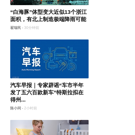
“白海豚”体型变大近似13个浙江
面积，有北上制造极端降雨可能
翟瑞民
·
30分钟前
汽车早报｜专家辟谣“车市半年
发了五六百款新车”特斯拉拟在
得州...
陈小同
·
2小时前