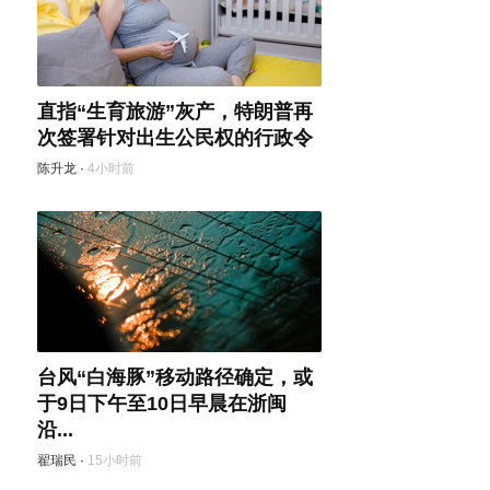
直指“生育旅游”灰产，特朗普再
次签署针对出生公民权的行政令
陈升龙
·
4小时前
台风“白海豚”移动路径确定，或
于9日下午至10日早晨在浙闽
沿...
翟瑞民
·
15小时前