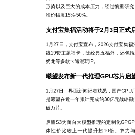
形势以及巨大的成本压力，经过慎重研究，决
涨价幅度15%-50%。
支付宝集福活动将于2月3日正式
1月27日，支付宝宣布，2026支付宝集
线19套主题福卡，除经典五福外，还包
奶龙等多款卡通潮玩IP。
曦望发布新一代推理GPU芯片启望S
1月27日，界面新闻记者获悉，国产GPU厂
是曦望在近一年累计完成约30亿元战略融
破万片。
启望S3为面向大模型推理的定制化GPG
体性价比较上一代提升超10倍。算力与