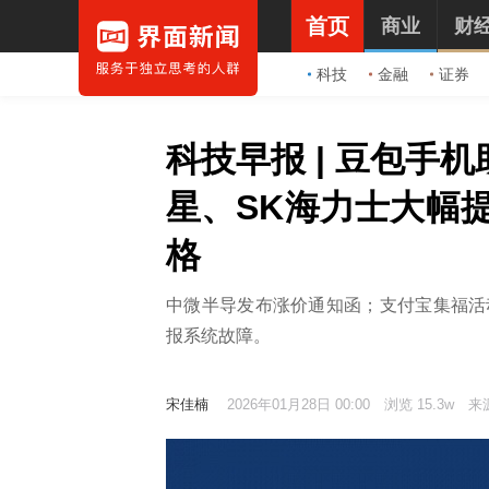
首页
商业
财
科技
金融
证券
科技早报 | 豆包手
星、SK海力士大幅提
格
中微半导发布涨价通知函；支付宝集福活动
报系统故障。
宋佳楠
2026年01月28日 00:00
浏览 15.3w
来