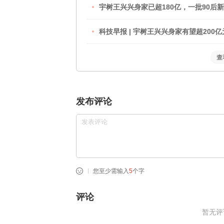
宇树王兴兴身家已超180亿，一批90后
科技早报 | 宇树王兴兴身家有望超200亿元
查
发布评论
您至少需输入
5
个字
评论
暂无评