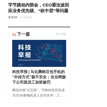
字节跳动内部会，CEO梁汝波回
应业务优先级、“砍中层”等问题
肖芳XF
·
17小时前
下一篇
6个月前
科技早报 | 马化腾称豆包手机的
“外挂方式”极不安全；当当网旗
下公司因员工加班被罚
腾讯内测“元宝派”；宇树科技官宣成
为2026春晚机器人合作伙伴；三星
电子将于2月向英伟达供应HBM4芯
片。