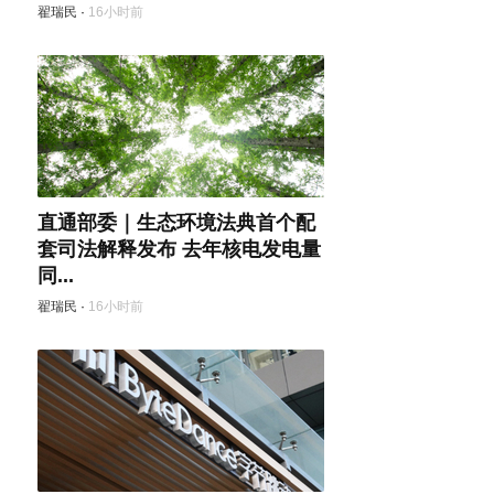
翟瑞民
·
16小时前
直通部委｜生态环境法典首个配
套司法解释发布 去年核电发电量
同...
翟瑞民
·
16小时前