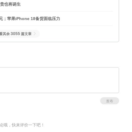
新贵也将诞生
；苹果iPhone 18备货面临压力
3055
看其余
篇文章
发布
论哦，快来评价一下吧！