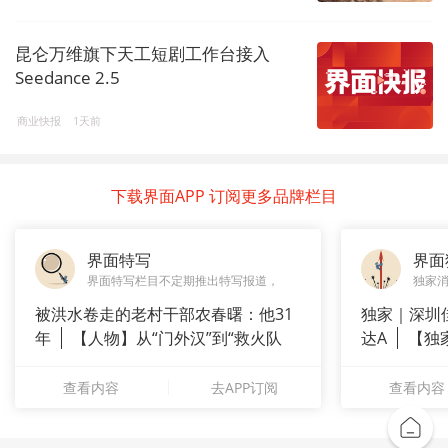
昆仑万维旗下天工短剧工作台接入
Seedance 2.5
商业快报
1天前
下载界面APP 订阅更多品牌栏目
界面特写
界面
界面特写栏目不定期推出特写报道，
独家
被洪水卷走的老村干部农春曙：他31
独家｜深圳
年
【人物】从“门外汉”到“救火队
达A
【独
长”：
站供应商
查看内容
去APP订阅
查看内容