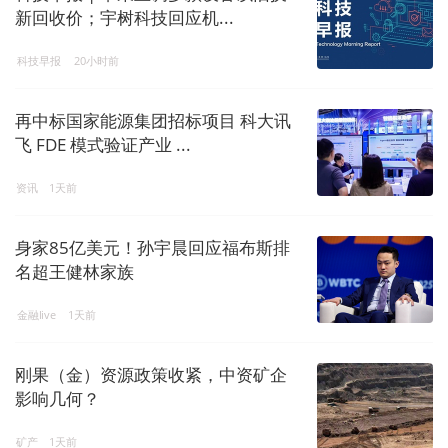
新回收价；宇树科技回应机...
科技早报
20小时前
再中标国家能源集团招标项目 科大讯
飞 FDE 模式验证产业 ...
资讯
1天前
身家85亿美元！孙宇晨回应福布斯排
名超王健林家族
金融live
1天前
刚果（金）资源政策收紧，中资矿企
影响几何？
矿产
1天前