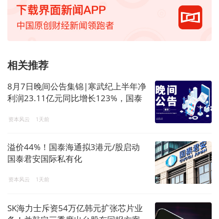
相关推荐
8月7日晚间公告集锦|寒武纪上半年净
利润23.11亿元同比增长123%，国泰
君安国际拟私有化退市，蓝盾光电拟
资本风云
1天前
购买岚创科技股票复牌
溢价44%！国泰海通拟3港元/股启动
国泰君安国际私有化
资本风云
1天前
SK海力士斥资54万亿韩元扩张芯片业