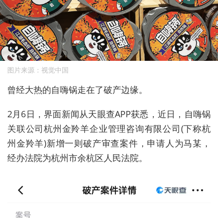
图片来源：视觉中国
曾经大热的自嗨锅走在了破产边缘。
2月6日，界面新闻从
天眼查
APP获悉
，近日，自嗨锅
关联
公司杭州金羚羊企业管理咨询有限公司(
下称
杭
州金羚羊
)新增一则破产审查案件，申请人为马某，
经办法院为杭州市余杭区人民法院。