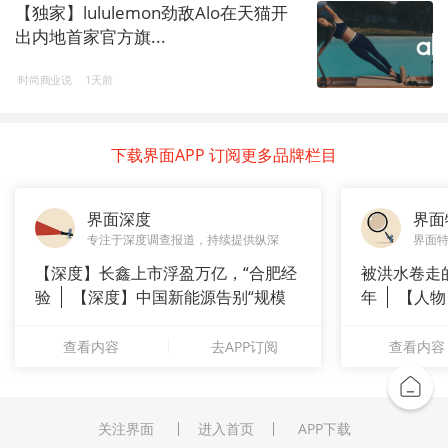
【独家】lululemon劲敌Alo在天猫开
出内地首家官方旗...
时尚商业说
1天前
下载界面APP 订阅更多品牌栏目
界面深度
界面
专注于深度调查报道，持续提供纵深
界面
【深度】长鑫上市浮盈万亿，“合肥经
被洪水卷走
验
【深度】中国新能源告别“规模
年
【人物
崇拜”
长”：
查看内容
去APP订阅
查看内容
关注界面
进入首页
APP下载