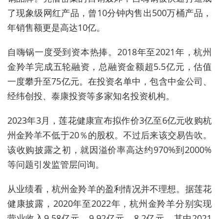
了现象级网红产品，曾10分钟内售出500万桶产品，
年销售额更是高达10亿。
自嗨锅一度
受到资本热捧。
2018年至2021年，
杭州
金羚羊
完成五轮融资，总融资金额超5.5亿元，估值
一度攀升至7
5
亿元。在投资名单中，
包含中金公司
、
经纬创投、
泰康投资等多家知名投资机构。
2023年3月，莲花健康宣布拟作价3亿至6亿元收购杭
州金羚羊不低于20％的股权。不过后来该交易告吹。
该收购披露之初，就因溢价率高达约970%到2000%
等问题引发监管层问询。
从业绩看，
杭州金羚羊的盈利情况并不理想。
据莲花
健康披露，2020年至2022年，杭州金羚羊分别实现
营业收入9.58亿元、9.92亿元、8.2亿元，其中2021