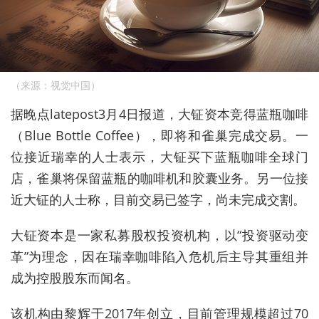
（来源：视觉中国）
据晚点
latepost3月4日报道，大钲资本竞得蓝瓶咖啡
（Blue Bottle Coffee），即将和雀巢完成交易。一
位接近瑞幸的人士表示，大钲买下蓝瓶咖啡全球门
店，雀巢将保留蓝瓶的咖啡机和胶囊业务。另一位接
近大钲的人士称，目前交易已签字，尚未完成交割。
大钲资本
是一家
私募股权投资机构
，以“投资驱动变
革”为理念，因在瑞幸咖啡陷入危机后主导其重组并
成为控股股东而闻名
。
该机构
由黎辉于2017年创立，目前管理规模超过70