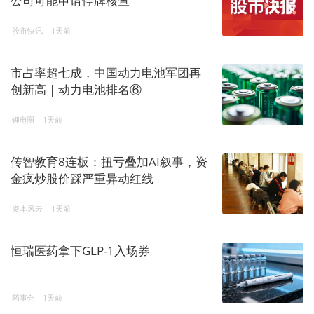
公司可能申请停牌核查
股市快讯
1天前
市占率超七成，中国动力电池军团再
创新高 | 动力电池排名⑥
锂电圈
1天前
传智教育8连板：扭亏叠加AI叙事，资
金疯炒股价踩严重异动红线
资本风云
1天前
恒瑞医药拿下GLP-1入场券
药事会
1天前