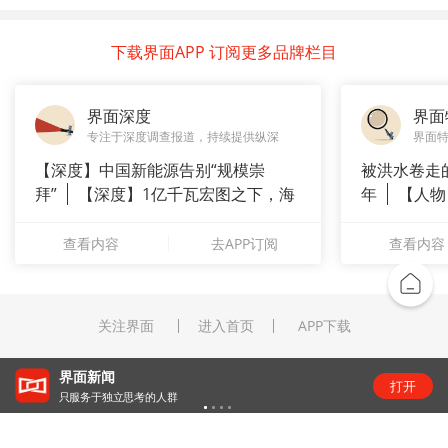
下载界面APP 订阅更多品牌栏目
界面深度
界面
专注于深度调查报道，持续提供纵深
界面
【深度】中国新能源告别“规模崇
被洪水卷走
拜”
【深度】1亿千瓦宏图之下，海
年
【人物
上风电何
长”：
查看内容
去APP订阅
查看内容
关注界面
进入首页
APP下载
“锂业双雄”净利齐翻番，扣非净利却呈“冷暖”两
打开
级