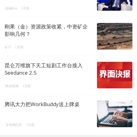
金融live
1天前
刚果（金）资源政策收紧，中资矿企
影响几何？
矿产
1天前
昆仑万维旗下天工短剧工作台接入
Seedance 2.5
商业快报
1天前
腾讯大力把WorkBuddy送上牌桌
互联网日常
1天前