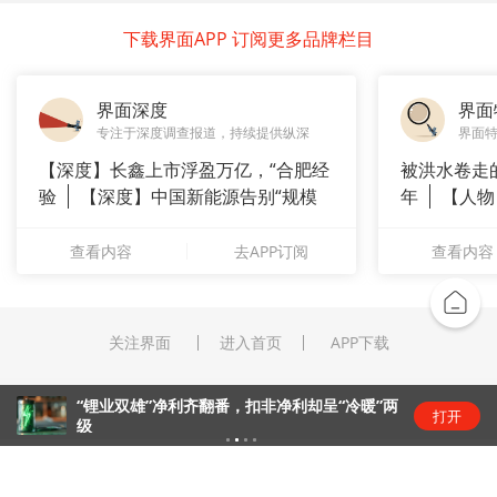
下载界面APP 订阅更多品牌栏目
界面深度
界面
专注于深度调查报道，持续提供纵深
界面
【深度】长鑫上市浮盈万亿，“合肥经
被洪水卷走
验
【深度】中国新能源告别“规模
年
【人物
崇拜”
长”：
查看内容
去APP订阅
查看内容
关注界面
进入首页
APP下载
“锂业双雄”净利齐翻番，扣非净利却呈“冷暖”两
打开
级