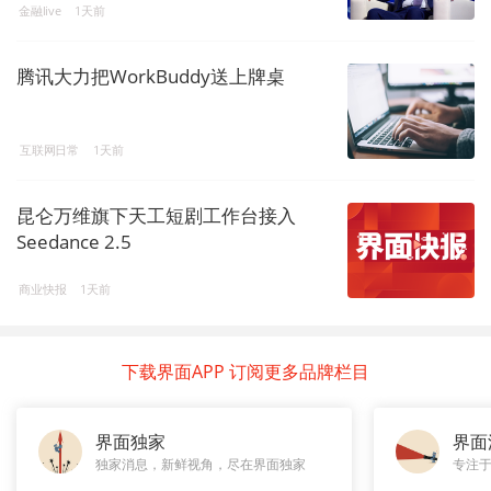
金融live
1天前
腾讯大力把WorkBuddy送上牌桌
互联网日常
1天前
昆仑万维旗下天工短剧工作台接入
Seedance 2.5
商业快报
1天前
下载界面APP 订阅更多品牌栏目
界面独家
界面
独家消息，新鲜视角，尽在界面独家
专注