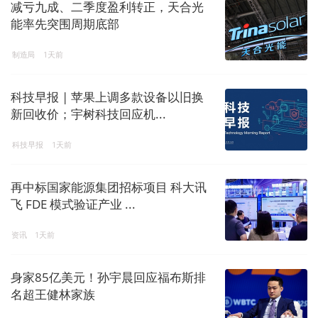
减亏九成、二季度盈利转正，天合光
能率先突围周期底部
制造局
1天前
科技早报 | 苹果上调多款设备以旧换
新回收价；宇树科技回应机...
科技早报
1天前
再中标国家能源集团招标项目 科大讯
飞 FDE 模式验证产业 ...
资讯
1天前
身家85亿美元！孙宇晨回应福布斯排
名超王健林家族