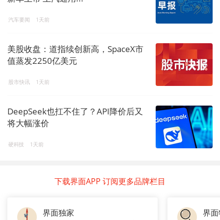
汽车要闻
1天前
美股收盘：道指续创新高，SpaceX市
值蒸发2250亿美元
股市快讯
1天前
DeepSeek也扛不住了？API降价后又
将大幅涨价
硬科技
1天前
下载界面APP 订阅更多品牌栏目
界面独家
界面