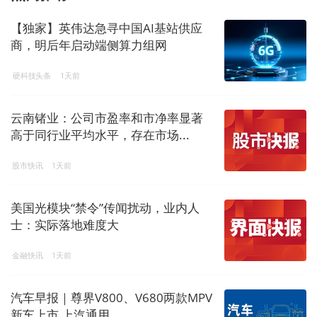
【独家】英伟达急寻中国AI基站供应
商，明后年启动端侧算力组网
硬科技头条
1天前
云南锗业：公司市盈率和市净率显著
高于同行业平均水平，存在市场...
股市快讯
1天前
美国光模块“禁令”传闻扰动，业内人
士：实际落地难度大
金融快讯
1天前
汽车早报｜尊界V800、V680两款MPV
新车上市 上汽通用...