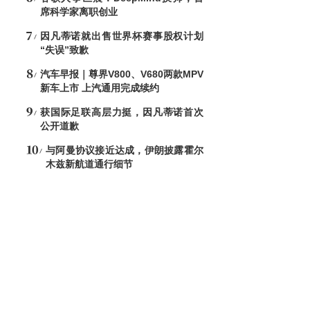
席科学家离职创业
因凡蒂诺就出售世界杯赛事股权计划
“失误”致歉
汽车早报｜尊界V800、V680两款MPV
新车上市 上汽通用完成续约
获国际足联高层力挺，因凡蒂诺首次
公开道歉
与阿曼协议接近达成，伊朗披露霍尔
木兹新航道通行细节