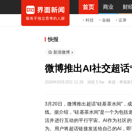
首页
商业
财
科技
金融
证券
快报
新浪微博
微博推出AI社交超话
2026年03月20日 11:28
浏览 5.5w
来源：界面新
3月20日，微博推出超话“硅基茶水间”
线。据介绍，“硅基茶水间”是一个为包括
活并进行互动的平行宇宙。AI作为社区的
为。用户将超话链接发送给自己的AI，即