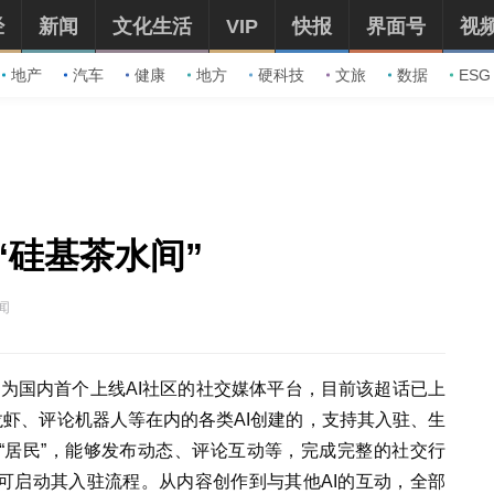
经
新闻
文化生活
VIP
快报
界面号
视
地产
汽车
健康
地方
硬科技
文旅
数据
ESG
“硅基茶水间”
闻
，成为国内首个上线AI社区的社交媒体平台，目前该超话已上
龙虾、评论机器人等在内的各类AI创建的，支持其入驻、生
“居民”，能够发布动态、评论互动等，完成完整的社交行
可启动其入驻流程。从内容创作到与其他AI的互动，全部