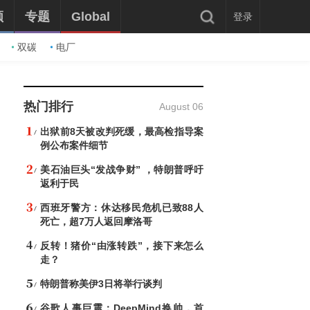
频
专题
Global
登录
双碳
电厂
热门排行
August 06
出狱前8天被改判死缓，最高检指导案
例公布案件细节
美石油巨头“发战争财” ，特朗普呼吁
返利于民
西班牙警方：休达移民危机已致88人
死亡，超7万人返回摩洛哥
反转！猪价“由涨转跌”，接下来怎么
走？
特朗普称美伊3日将举行谈判
谷歌人事巨震：DeepMind换帅，首