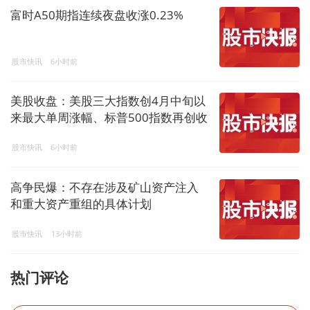
富时A50期指连续夜盘收涨0.23%
股市快讯
6小时前
美股收盘：美股三大指数创4月中旬以
来最大单周涨幅、标普500指数再创收
盘新高，光通信板块大涨、存储板块
股市快讯
6小时前
普跌
高争民爆：不存在涉及矿山资产注入
和重大资产重组的具体计划
股市快讯
13小时前
热门评论