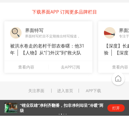
下载界面APP 订阅更多品牌栏目
界面特写
界面
界面特写栏目不定期推出特写报道，
专注
被洪水卷走的老村干部农春曙：他31
【深度】长
年
【人物】从“门外汉”到“救火队
验
【深度
长”：
崇拜”
查看内容
去APP订阅
查看内容
关注界面
进入首页
APP下载
“锂业双雄”净利齐翻番，扣非净利却呈“冷暖”两
打开
级