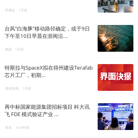
药事会
1天前
台风“白海豚”移动路径确定，或于9日
下午至10日早晨在浙闽沿...
镜面
1天前
特斯拉与SpaceX拟在得州建设Terafab
芯片工厂，初期...
商业快报
1天前
再中标国家能源集团招标项目 科大讯
飞 FDE 模式验证产业 ...
资讯
15小时前