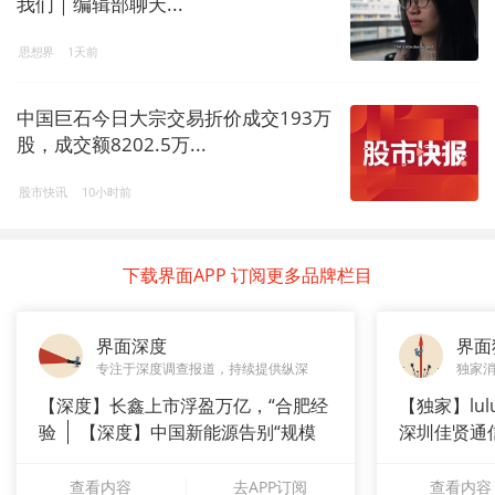
我们｜编辑部聊天...
思想界
1天前
中国巨石今日大宗交易折价成交193万
股，成交额8202.5万...
股市快讯
10小时前
下载界面APP 订阅更多品牌栏目
界面深度
界面
专注于深度调查报道，持续提供纵深
独家
【深度】长鑫上市浮盈万亿，“合肥经
【独家】lul
验
【深度】中国新能源告别“规模
深圳佳贤通
崇拜”
查看内容
去APP订阅
查看内容