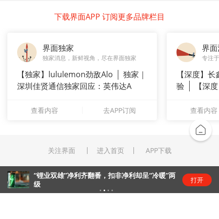
下载界面APP 订阅更多品牌栏目
界面独家
界面
独家消息，新鲜视角，尽在界面独家
专注
【独家】lululemon劲敌Alo
独家｜
【深度】长
深圳佳贤通信独家回应：英伟达A
验
【深度
崇拜”
查看内容
去APP订阅
查看内容
关注界面
进入首页
APP下载
“锂业双雄”净利齐翻番，扣非净利却呈“冷暖”两
打开
级