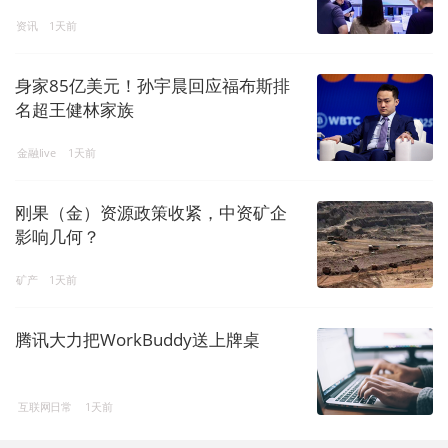
资讯
1天前
身家85亿美元！孙宇晨回应福布斯排
名超王健林家族
金融live
1天前
刚果（金）资源政策收紧，中资矿企
影响几何？
矿产
1天前
腾讯大力把WorkBuddy送上牌桌
互联网日常
1天前