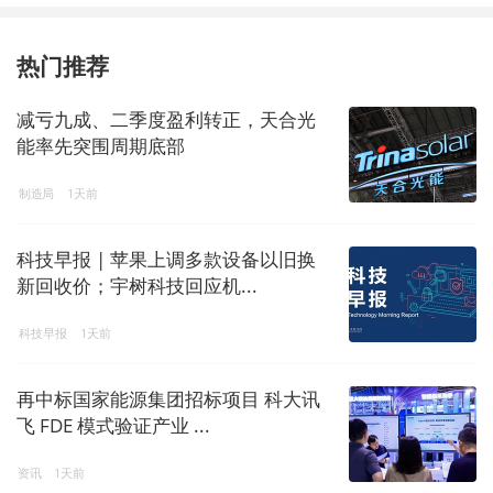
热门推荐
减亏九成、二季度盈利转正，天合光
能率先突围周期底部
制造局
1天前
科技早报 | 苹果上调多款设备以旧换
新回收价；宇树科技回应机...
科技早报
1天前
再中标国家能源集团招标项目 科大讯
飞 FDE 模式验证产业 ...
资讯
1天前