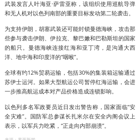
武
装发
言人叶海亚·萨雷亚称，该组织使用巡航导弹
和无人机对以色列南部的重要目标发动第二轮袭击。
为支持伊朗，胡塞武装还可能封锁曼德海峡，攻击那
些参与袭击伊朗、伊拉克、黎巴嫩和巴勒斯坦的国家
的船只。曼德海峡连接红海和亚丁湾，是沟通大西
洋、地中海和印度洋的“咽喉”。
全球有约12%贸易运输，包括30%的集装箱运输通过
苏伊士运河。如果大型航运公司暂停红海运输，会进
一步推高航运成本对产品价格造成连锁影响。
以色列多名军政要员近日发出警告称，国家面临“安
全灾难”。国防军
总参
谋长扎米尔在安全内阁会议上
表示，以军兵力吃紧，“正走向内部崩溃”。
来源：界面新闻