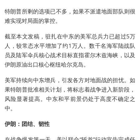
特朗普所剩的选项已不多，如果不派遣地面部队则很
难实现对局面的掌控。
截至本文发稿，驻扎在中东的美军总兵力已超过5万
人，较常态水平增加了约1万人。数千名海军陆战队
员及陆军伞兵
核心战术目标直指霍尔木兹海峡，以及
伊朗原油出口核心枢纽哈尔克岛
。
美军持续向中东增兵，引发各方对地面战的担忧。
如
果特朗普批准相关计划，将标志着战争进入新阶段，
风险显著提高。
中东和平前景仍处于高度不确定之
中。
伊朗：团结、韧性
在战争爆发第一天，美以联合“斩首”行动宣告完成任