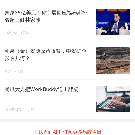
身家85亿美元！孙宇晨回应福布斯排
名超王健林家族
金融live
1天前
刚果（金）资源政策收紧，中资矿企
影响几何？
矿产
2天前
腾讯大力把WorkBuddy送上牌桌
互联网日常
1天前
下载界面APP 订阅更多品牌栏目