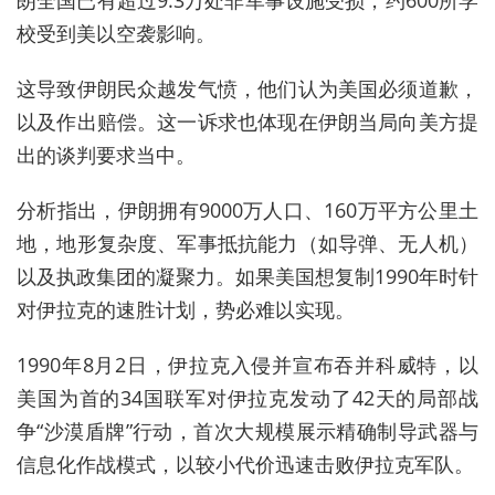
朗全国已有超过9.3万处非军事设施受损，约600所学
校受到美以空袭影响。
这导致伊朗民众越发气愤，他们认为美国必须道歉，
以及作出赔偿。这一诉求也体现在伊朗当局向美方提
出的谈判要求当中。
分析指出，‌
伊朗拥有9000万人口、160万平方公里土
地，
地形复杂度、军事抵抗能力（如导弹、无人机）
以及执政集团的凝聚力‌。如果美国想复制1990年时针
对伊拉克的速胜计划，势必难以实现。‌‌
1990年8月2日，伊拉克入侵并宣布吞并科威特，以
美国为首的34国联军对伊拉克发动了42天的局部战
争“沙漠盾牌”行动，首次大规模展示
精确制导武器
与
信息
化作战模式，以较小代价迅速击败伊拉克军队。