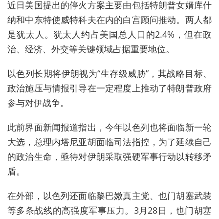
近日美国提出的停火方案主要
由包括特朗普女婿库什
纳和中东特使威特科夫在内的白宫顾问推动。两人都
是犹太人。犹太人
约占美国
总人口的2.4%，但在政
治、经济、外交等关键领域占据重要地位。
以色列长期将伊朗视为“生存级威胁”，其战略目标、
政治施压与情报引导在一定程度上推动了特朗普政府
参与对伊战争。
此前界面新闻报道指出，今年以色列也将面临新一轮
大选，总理内塔尼亚胡面临司法指控，为了延续自己
的政治生命，亟待对伊朗采取强硬军
事行动以转移矛
盾。
在外部，以色列还面临‌黎巴嫩真主党、也门胡塞武装
等多条战线‌的高强度军事压力。3月28日，
也门胡塞