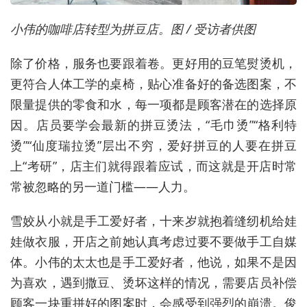
小伟的咖啡店转型为拼豆店。图 / 受访者供图
除了价格，服务也要跟着卷。更好用的豆笔熨烫机，
更符合人体工学的桌椅，贴心准备好的备选图案，不
限量提供的零食和水，每一项都是顾客潜在的选择原
因。店员要学会最新的拼豆烫法，“毛巾烫”“格利特
烫”“仙度瑞拉烫”层出不穷，爱好拼豆的人要在拼豆
上“考研”，店主们就得跟着应试，而这就是开店时常
常被忽略的另一道门槛——人力。
雪姣从小就是手工爱好者，十来岁就抱着缝纫机给娃
娃做衣服，开店之前她认真考虑过要不要做手工自媒
体。小伟的太太也是手工爱好者，他说，如果不是因
为喜欢，遇到撒豆、烫坏这样的情况，需要店员补偿
顾客一块重拼好的图案时，会感受到强烈的崩溃。俊