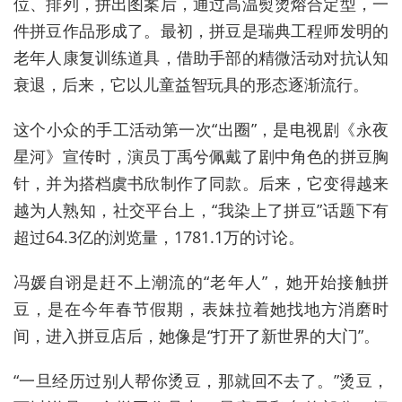
位、排列，拼出图案后，通过高温熨烫熔合定型，一
件拼豆作品形成了。最初，拼豆是瑞典工程师发明的
老年人康复训练道具，借助手部的精微活动对抗认知
衰退，后来，它以儿童益智玩具的形态逐渐流行。
这个小众的手工活动第一次“出圈”，是电视剧《永夜
星河》宣传时，演员丁禹兮佩戴了剧中角色的拼豆胸
针，并为搭档虞书欣制作了同款。后来，它变得越来
越为人熟知，社交平台上，“我染上了拼豆”话题下有
超过64.3亿的浏览量，1781.1万的讨论。
冯媛自诩是赶不上潮流的“老年人”，她开始接触拼
豆，是在今年春节假期，表妹拉着她找地方消磨时
间，进入拼豆店后，她像是“打开了新世界的大门”。
“一旦经历过别人帮你烫豆，那就回不去了。”烫豆，