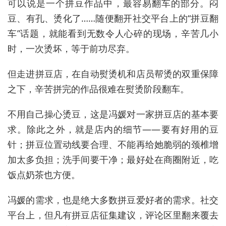
可以说是一个拼豆作品中，最容易翻车的部分。闷
豆、有孔、烫化了……随便翻开社交平台上的“拼豆翻
车”话题，就能看到无数令人心碎的现场，辛苦几小
时，一次烫坏，等于前功尽弃。
但走进拼豆店，在自动熨烫机和店员帮烫的双重保障
之下，辛苦拼完的作品很难在熨烫阶段翻车。
不用自己操心烫豆，这是冯媛对一家拼豆店的基本要
求。除此之外，就是店内的细节——要有好用的豆
针；拼豆位置动线要合理、不能再给她脆弱的颈椎增
加太多负担；洗手间要干净；最好处在商圈附近，吃
饭点奶茶也方便。
冯媛的需求，也是绝大多数拼豆爱好者的需求。社交
平台上，但凡有拼豆店征集建议，评论区里翻来覆去