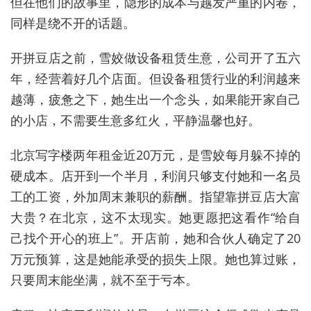
但在他们的故事里，隐形的成本与越发严重的内卷，
同样是绕不开的话题。
开拼豆店之前，雪姣做设备租赁生意，公司开了五六
年，经营着好几个店面。但设备租赁行业的利润越来
越薄，疲惫之下，她生出一个念头，如果能开家自己
的小店，不需要生意多红火，平静温馨也好。
北京写字楼两年租金近20万元，是雪姣每月躲不掉的
硬成本。店开到一个半月，利润只够支付她和一名员
工的工资，外加周末兼职的薪酬。指望靠拼豆店大富
大贵？在北京，这不太现实。她更愿把这看作“给自
己找个开心的班上”。开店前，她和合伙人确定了20
万元预算，这是她能承受的损失上限。她也算过账，
只要周末能坐满，就不至于亏本。