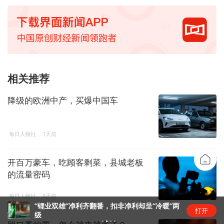
相关推荐
降级的欧洲中产，买爆中国车
每日人物社
1天前
开百万豪车，吃顾客剩菜，县城老板
的流量密码
每日人物社
8天前
“锂业双雄”净利齐翻番，扣非净利却呈“冷暖”两
打开
级