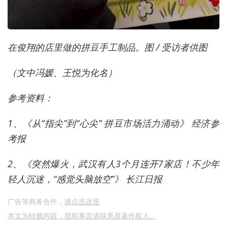
在俊翔的店里做的拼豆手工制品。图 / 受访者供图
（文中冯媛、王悦为化名）
参考资料：
1、《从“指尖”到“心尖” 拼豆市场活力涌动》 经济参
考报
2、《突然爆火，武汉有人3个月连开7家店！不少年
轻人沉迷，“感觉头脑放空”》 长江日报
广告等商务合作，
请点击这里
本文为转载内容，授权事宜请联系原著作权人。