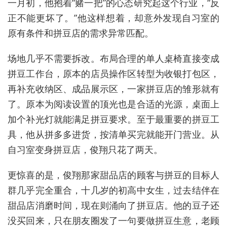
一月初，他抱着“赌一把”的心态研究起这个行业，“反
正不能更坏了。”他这样想着，却意外发现自习室的
原有条件和拼豆店的需求异常匹配。
场地几乎不需要拆改。布局合理的单人桌椅直接变成
拼豆工作台，原本的店员操作区转型为收银打包区，
再补充收纳区、成品展示区，一家拼豆店的雏形就有
了。原本为阅读设置的顶光也是合适的光源，桌面上
加个补光灯就能满足拼豆要求。至于最重要的拼豆工
具，他从拼多多进货，按清单买完就能开门营业。从
自习室变身拼豆店，俊翔只花了两天。
更惊喜的是，俊翔那家甜品店的顾客与拼豆的目标人
群几乎完全重合，十几岁的初高中女生，过去结伴在
甜品店消磨时间，现在则涌向了拼豆店。他的豆子还
没买回来，只在朋友圈发了一句要做拼豆生意，老顾