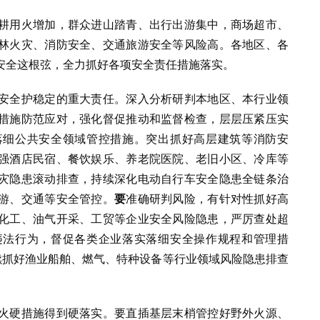
耕用火增加，群众进山踏青、出行出游集中，商场超市、
林火灾、消防安全、交通旅游安全等风险高。各地区、各
安全这根弦，全力抓好各项安全责任措施落实。
安全护稳定的重大责任。深入分析研判本地区、本行业领
措施防范应对，强化督促推动和监督检查，层层压紧压实
落细公共安全领域管控措施。突出抓好高层建筑等消防安
强酒店民宿、餐饮娱乐、养老院医院、老旧小区、冷库等
灾隐患滚动排查，持续深化电动自行车安全隐患全链条治
游、交通等安全管控。
要
准确研判风险，有针对性抓好高
化工、油气开采、工贸等企业安全风险隐患，严厉查处超
违法行为，督促各类企业落实落细安全操作规程和管理措
续抓好渔业船舶、燃气、特种设备等行业领域风险隐患排查
火硬措施得到硬落实。要直插基层末梢管控好野外火源、