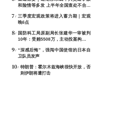
和险情等多发 上半年全国查处不合格
电子秤8544台
三季度宏观政策将进入蓄力期｜宏观
晚6点
国防科工局原副局长张建华一审被判
10年：受贿5508万，主动投案构成自
首
“深感后悔”，强闯中国使馆的日本自
卫队员发声
特朗普：霍尔木兹海峡很快开放，否
则伊朗将遭打击