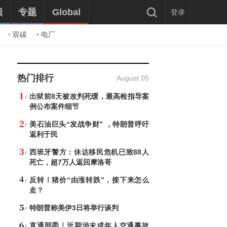
频
专题
Global
登录
双碳
电厂
热门排行
August 05
出狱前8天被改判死缓，最高检指导案
例公布案件细节
美石油巨头“发战争财” ，特朗普呼吁
返利于民
西班牙警方：休达移民危机已致88人
死亡，超7万人返回摩洛哥
反转！猪价“由涨转跌”，接下来怎么
走？
特朗普称美伊3日将举行谈判
直通部委｜近期涉未成年人交通事故