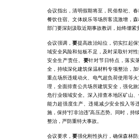
会议指出，清明假期将至，民俗祭祀、春
餐饮住宿、文体娱乐等场所客流激增，森
部门要深刻汲取近期事故教训，始终绷紧
会议强调，
要
提高政治站位，切实扛起保
域安全风险和短板不足，及时采取针对性
安全生产责任。
要
针对节日特点，落实
全，持续深化建筑保温材料专项整治，加
重点场所违规动火、电气超负荷使用等火
理，全面排查公共场所建筑安全，强化旅
危行业领域安全。深入排查本地区矿山、
能力超强度生产、违规减少安全投入等
施，保持“打非治违”高压态势。同时，持
整治，严防重特大事故。
会议要求，
要
强化刚性执行，确保森林防