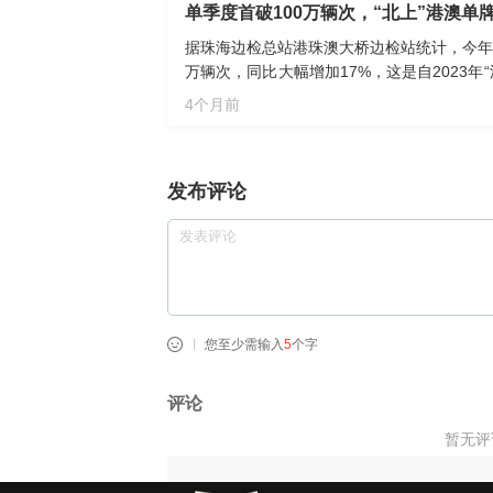
单季度首破100万辆次，“北上”港澳单
据珠海边检总站港珠澳大桥边检站统计，今年
万辆次，同比大幅增加17%，这是自2023年
辆次，创历史同期新高。
4个月前
发布评论
您至少需输入
5
个字
评论
暂无评