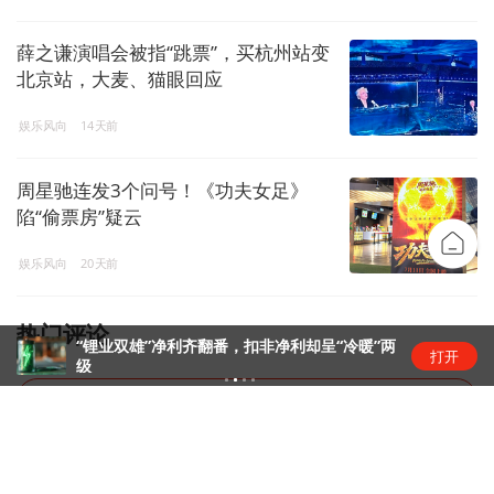
薛之谦演唱会被指“跳票”，买杭州站变
北京站，大麦、猫眼回应
娱乐风向
14天前
周星驰连发3个问号！《功夫女足》
陷“偷票房”疑云
娱乐风向
20天前
热门评论
“锂业双雄”净利齐翻番，扣非净利却呈“冷暖”两
打开
级
暂无评论，去抢神评席位