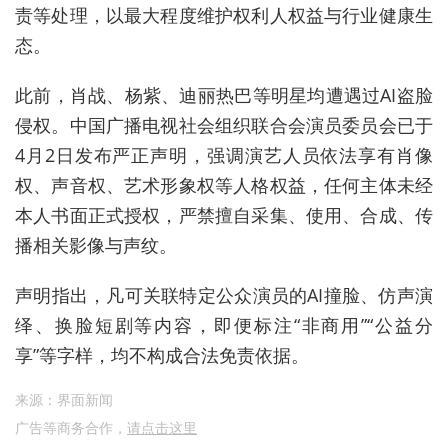
责等处理，以最大程度维护权利人权益与行业健
康生
态。
此前，肖战、杨紫、迪丽热巴等明星均遭遇过AI盗脸
侵权。中国广播电视社会组织联合会演员委员会已于
4月2日发布严正声明，强调演艺人员依法享有肖像
权、声音权、艺术形象权等人格权益，任何主体未经
本人书面正式授权，严禁擅自采集、使用、合成、传
播相关影像与声纹。
声明指出，凡可关联特定公众演员的AI撞脸、仿声演
绎、换脸短剧等内容，即便标注
“
非商用
”“
公益分
享
”
等字样，均不构成合法免责依据。
来源：界面新闻
广告等商务合作，
请点击这里