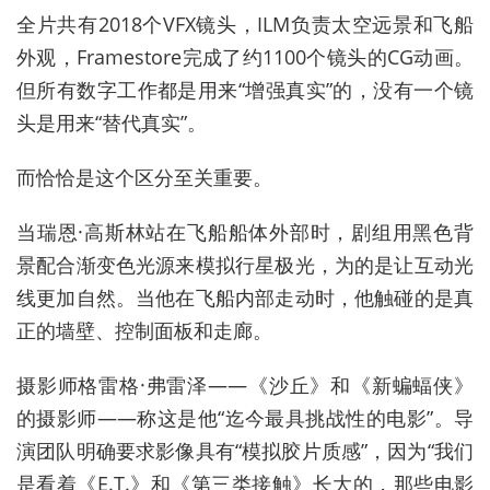
全片共有2018个VFX镜头，ILM负责太空远景和飞船
外观，Framestore完成了约1100个镜头的CG动画。
但所有数字工作都是用来“增强真实”的，没有一个镜
头是用来“替代真实”。
而恰恰是这个区分至关重要。
当瑞恩·高斯林站在飞船船体外部时，剧组用黑色背
景配合渐变色光源来模拟行星极光，为的是让互动光
线更加自然。当他在飞船内部走动时，他触碰的是真
正的墙壁、控制面板和走廊。
摄影师格雷格·弗雷泽——《沙丘》和《新蝙蝠侠》
的摄影师——称这是他“迄今最具挑战性的电影”。导
演团队明确要求影像具有“模拟胶片质感”，因为“我们
是看着《E.T.》和《第三类接触》长大的，那些电影