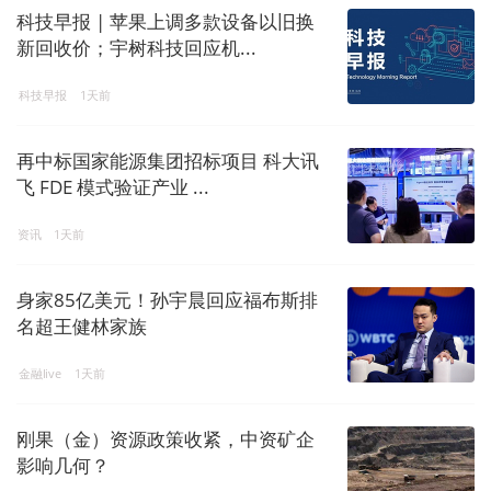
科技早报 | 苹果上调多款设备以旧换
新回收价；宇树科技回应机...
科技早报
1天前
再中标国家能源集团招标项目 科大讯
飞 FDE 模式验证产业 ...
资讯
1天前
身家85亿美元！孙宇晨回应福布斯排
名超王健林家族
金融live
1天前
刚果（金）资源政策收紧，中资矿企
影响几何？