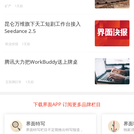
矿产
1天前
昆仑万维旗下天工短剧工作台接入
Seedance 2.5
商业快报
1天前
腾讯大力把WorkBuddy送上牌桌
互联网日常
1天前
下载界面APP 订阅更多品牌栏目
界面特写
界面
界面特写栏目不定期推出特写报道，
独家