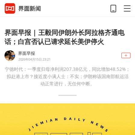
界面早报 | 王毅同伊朗外长阿拉格齐通电
话；白宫否认已请求延长美伊停火
界面早报
2026年04月15日 23:21
宁德时代：一季度归母净利润207.38亿元，同比增加48.52%；
拟赴港上市？接近度小满人士：不实；伊朗称该国南部航运活
动正常进行，无任何中断。