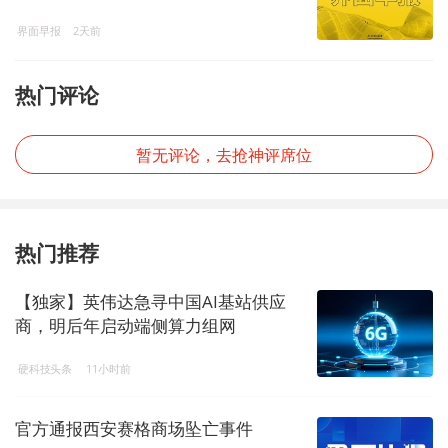
查审查调查情况；谷歌总市值超过苹
界面早报
2天前
果升至全球第二
热门评论
暂无评论，去抢神评席位
热门推荐
【独家】英伟达急寻中国AI基站供应
商，明后年启动端侧算力组网
硬科技头条
11小时前
官方通报西安赛格商场坠亡事件