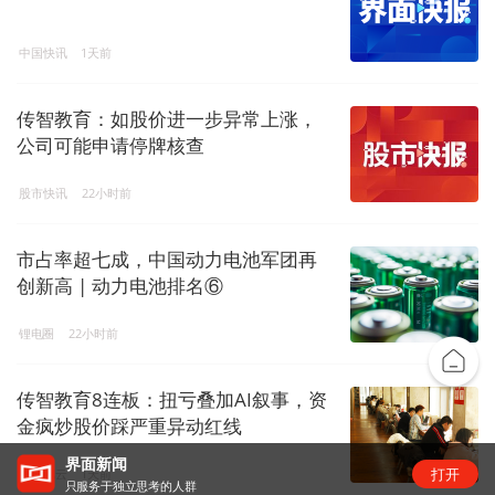
中国快讯
1天前
传智教育：如股价进一步异常上涨，
公司可能申请停牌核查
股市快讯
22小时前
市占率超七成，中国动力电池军团再
创新高 | 动力电池排名⑥
锂电圈
22小时前
传智教育8连板：扭亏叠加AI叙事，资
金疯炒股价踩严重异动红线
界面新闻
打开
资本风云
1天前
只服务于独立思考的人群