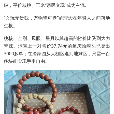
破，平价核桃、玉米“亲民文玩”成为主流。
“文玩无贵贱，万物皆可盘”的理念在年轻人之间落地
生根。
桃核、金刚、凤眼、星月以其超高的性价比受到大力
青睐。淘宝上一对售价37.74元的延庆蛤蟆头已卖出
3000多单；在潘家园从大棚区逛到地摊区，只需一百
多块能实现手串自由。