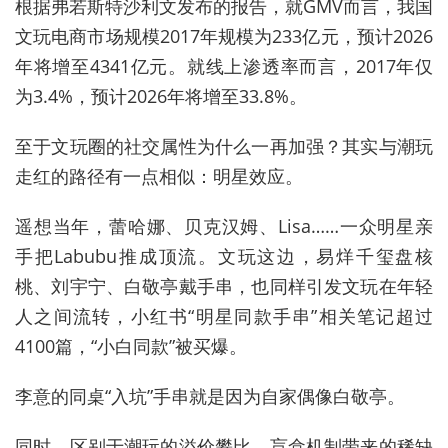
根据弗若斯特沙利文发布的报告，就GMV而言，我国
文玩电商市场规模2017年规模为233亿元，预计2026
年将增至4341亿元。就线上渗透率而言，2017年仅
为3.4%，预计2026年将增至33.8%。
至于文玩圈的社交属性为什么一再加强？其实与潮玩
走红的路径有一点相似：明星效应。
遥想当年，蕾哈娜、贝克汉姆、Lisa……一众明星亲
手把Labubu推成顶流。文玩这边，易烊千玺盘核
桃、刘宇宁、白敬亭戴手串，也同样引发文玩在年轻
人之间流转，小红书“明星同款手串”相关笔记超过
4100篇，“小白同款”被买爆。
李意的同桌“入坑”手串就是因为自家偶像白敬亭。
同时，区别于潮玩的溢价攀比、盲盒机制带来的稀缺