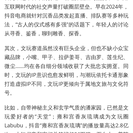
互联网时代的社交声量打破圈层壁垒。早在2024年，
抖音电商就针对沉香品类发起直播、排队赛等多种玩
法，“古人的仪式感有多强”的话题下，年轻人的讨论
从寻香、鉴香，聊到雕香、探香。
其次，文玩赛道虽然没有巨头企业，但也不缺小众宝
藏品牌，小嘴、甲子、拉萨姜哥、吉由罗、莲生纪、
微尘……均在各自细分领域收获了大批忠实拥趸。同
时，文玩的IP意识也愈发鲜明，与潮玩依托卡通形象
打造虚拟IP不同，文玩IP更倾向于属地文旅与文化符
号。
比如，自带神秘主义和玄学气质的潘家园，已然是文
玩爱好者的“天堂”；雍和宫香灰琉璃成为文玩圈
Labubu，抖音“雍和宫香灰琉璃”的播放量高达2.8亿