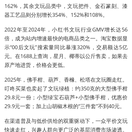
162%，其余文玩品类中，文玩把件、金石篆刻、漆
器工艺品则分别增长354%、152%和108%。
2022年至2024年，小红书文玩行业GMV增长达56
倍，成为站内增速最快的电商品类之一。淘宝数据显
示“00后文玩”搜索量同比暴涨320%，交易额达5亿
元。在1688上查询，星月、椰蒂以公斤售卖，如果去
原产地进货，价格会更低。
2025年，佛手柑、葫芦、香橼、松塔在文玩圈走红。
叮咚买菜也卖起了文玩绿植：约350克的大型佛手柑
29.8元一份；小型绿宝石葫芦+小型佛手柑，优惠价
29.9元一套；加上山胡椒木根的“三件套”不到40元。
在渠道普及与低价供给的双重驱动下，一众平价文玩
快速走红，兴趣人群向更广泛的基层消费市场渗透。