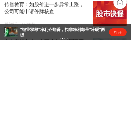
传智教育：如股价进一步异常上涨，
公司可能申请停牌核查
股市快讯
17小时前
“锂业双雄”净利齐翻番，扣非净利却呈“冷暖”两
打开
级
市占率超七成，中国动力电池军团再
创新高 | 动力电池排名⑥
锂电圈
18小时前
传智教育8连板：扭亏叠加AI叙事，资
金疯炒股价踩严重异动红线
资本风云
1天前
恒瑞医药拿下GLP-1入场券