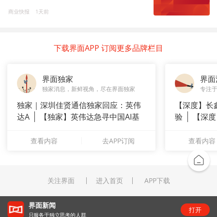
商业快报
1天前
下载界面APP 订阅更多品牌栏目
界面独家
界面
独家消息，新鲜视角，尽在界面独家
专注
独家｜深圳佳贤通信独家回应：英伟
【深度】长
达A
【独家】英伟达急寻中国AI基
验
【深度
站供应商
崇拜”
查看内容
去APP订阅
查看内容
关注界面
进入首页
APP下载
界面新闻
打开
只服务于独立思考的人群