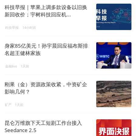
科技早报 | 苹果上调多款设备以旧换
新回收价；宇树科技回应机...
科技早报
14小时前
身家85亿美元！孙宇晨回应福布斯排
名超王健林家族
金融live
1天前
刚果（金）资源政策收紧，中资矿企
影响几何？
矿产
1天前
昆仑万维旗下天工短剧工作台接入
Seedance 2.5