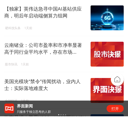
【独家】英伟达急寻中国AI基站供应
商，明后年启动端侧算力组网
硬科技头条
1天前
云南锗业：公司市盈率和市净率显著
高于同行业平均水平，存在市场...
股市快讯
1天前
美国光模块“禁令”传闻扰动，业内人
士：实际落地难度大
金融快讯
1天前
界面新闻
打开
只服务于独立思考的人群
汽车早报｜尊界V800、V680两款MPV
新车上市 上汽通用...