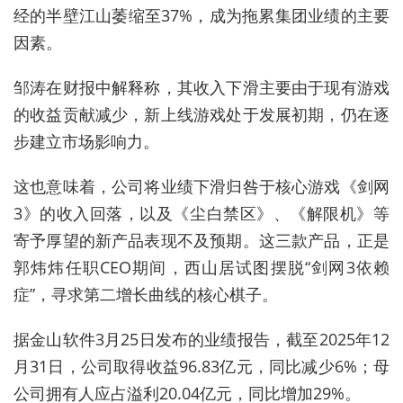
经的半壁江山萎缩至
37%
，成为拖累集团业绩的主要
因素。
邹涛在财报中解释称，其收入下滑主要由于现有游戏
的收益贡献减少，新上线游戏处于发展初期，仍在逐
步建立市场影响力。
这也意味着，公司将业绩下滑归咎于核心游戏《剑网
3
》的收入回落，以及《尘白禁区》、《解限机》等
寄予厚望的新产品表现不及预期。这三款产品，正是
郭炜炜任职
CEO
期间，西山居试图摆脱“剑网
3
依赖
症”，寻求第二增长曲线的核心棋子。
据金山软件3月25日发布的业绩报告，截至2025年12
月31日，公司取得收益96.83亿元，同比减少6%；母
公司拥有人应占溢利20.04亿元，同比增加29%。