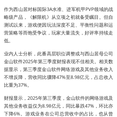
作为西山居对标国际
3A
水准、进军机甲
PVP
领域的战
略级产品，《解限机》从立项之初就备受瞩目。但自
测试以来，游戏便因玩法深度不足、平衡性问题和运
营策略等而饱受争议，玩家大量流失，好评率持续走
低。
业内人士分析，此番高层职位调整或与西山居母公司
金山软件
2025
年第三季度财报表现不佳相关。相关数
据显示，第三季度金山软件网络游戏及其他业务收入
不增反降，营收同比骤降
47%
至
8.98
亿元，占总收入
比重为
37%
。
财报显示，
2025
年第三季度，金山软件的
网络游戏及
其他业务收益
仅为
8.98
亿元，同比暴跌
47%
，环比亦
下降
6%
。游戏业务在公司总营收中的占比，也从曾