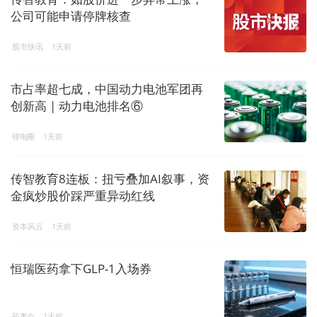
公司可能申请停牌核查
股市快讯
1天前
市占率超七成，中国动力电池军团再
创新高 | 动力电池排名⑥
锂电圈
1天前
传智教育8连板：扭亏叠加AI叙事，资
金疯炒股价踩严重异动红线
资本风云
1天前
恒瑞医药拿下GLP-1入场券
药事会
1天前