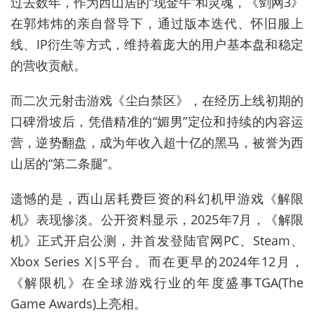
过去数年，作为西山居的“现金牛”和灵魂，《剑网
3
》
在郭炜炜的亲自督导下，通过版本迭代、怀旧服上
线、
IP
衍生等方式，维持着庞大的用户基本盘和稳定
的营收贡献。
而二次元射击游戏《尘白禁区》，在经历上线初期的
口碑滑坡后，凭借精准的“媚男”定位和持续的内容运
营，逆势翻盘，成为年收入超十亿的黑马，被誉为西
山居的“第二条腿”。
遗憾的是，西山居耗费巨资的科幻机甲游戏《解限
机》表现惨淡。公开资料显示，
2025
年
7
月，《解限
机》正式开启公测，并首发登陆官网
PC
、
Steam
、
Xbox Series X|S
平台。
而在更早的2024
年
12
月，
《解限机》在全球游戏行业的年度盛事
TGA(The
Game Awards)
上亮相。