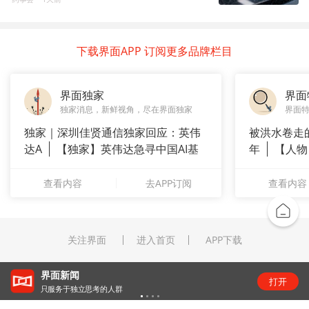
下载界面APP 订阅更多品牌栏目
界面独家
界面
独家消息，新鲜视角，尽在界面独家
界面
独家｜深圳佳贤通信独家回应：英伟
被洪水卷走
达A
【独家】英伟达急寻中国AI基
年
【人物
站供应商
长”：
查看内容
去APP订阅
查看内容
关注界面
进入首页
APP下载
“锂业双雄”净利齐翻番，扣非净利却呈“冷暖”两
打开
级