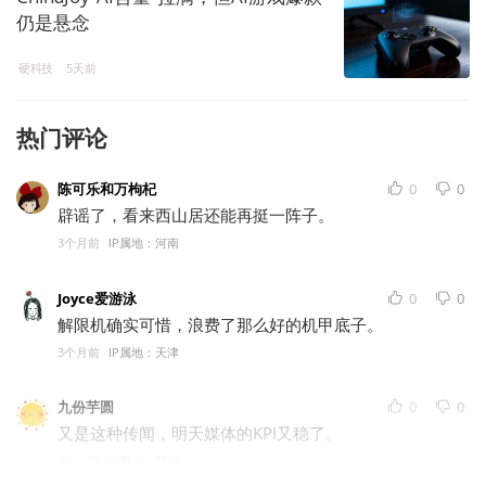
仍是悬念
硬科技
5天前
热门评论
陈可乐和万枸杞
0
0
辟谣了，看来西山居还能再挺一阵子。
3个月前
IP属地：河南
Joyce爱游泳
0
0
解限机确实可惜，浪费了那么好的机甲底子。
3个月前
IP属地：天津
九份芋圆
0
0
又是这种传闻，明天媒体的KPI又稳了。
3个月前
IP属地：四川