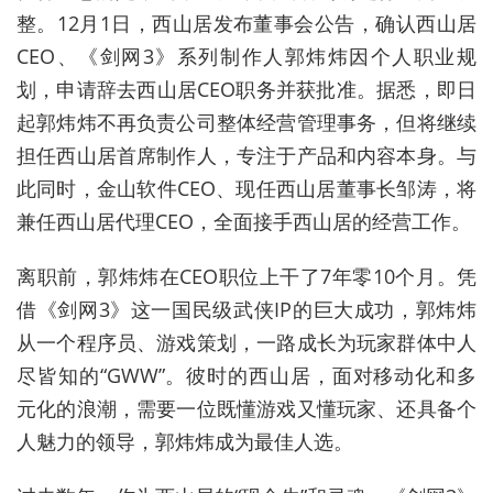
整。
12
月
1
日，西山居发布董事会公告，确认西山居
CEO
、《剑网
3
》系列制作人郭炜炜因个人职业规
划，申请辞去西山居
CEO
职务并获批准。据悉，即日
起郭炜炜不再负责公司整体经营管理事务，但将继续
担任西山居首席制作人，专注于产品和内容本身。与
此同时，金山软件
CEO
、现任西山居董事长邹涛，将
兼任西山居代理
CEO
，全面接手西山居的经营工作。
离职前，郭炜炜在
CEO
职位上干了
7
年零
10
个月。凭
借《剑网
3
》这一国民级武侠
IP
的巨大成功，郭炜炜
从一个程序员、游戏策划，一路成长为玩家群体中人
尽皆知的“
GWW
”。彼时的西山居，面对移动化和多
元化的浪潮，需要一位既懂游戏又懂玩家、还具备个
人魅力的领导，郭炜炜成为最佳人选。