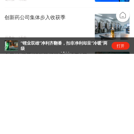
创新药公司集体步入收获季
药事会
1天前
“锂业双雄”净利齐翻番，扣非净利却呈“冷暖”两
打开
级
台风“白海豚”移动路径确定，或于9日
下午至10日早晨在浙闽沿...
镜面
1天前
特斯拉与SpaceX拟在得州建设Terafab
芯片工厂，初期...
商业快报
1天前
30亿采购换46亿订单，蜂助手能撑起