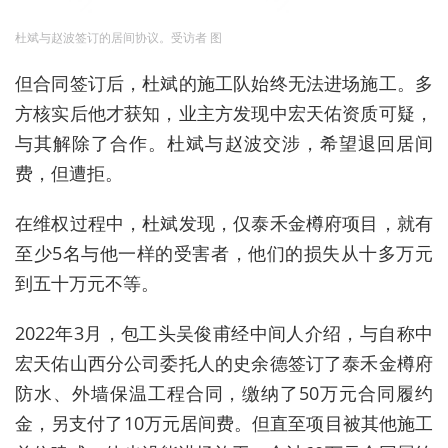
杜斌与赵波签订的居间协议。受访者 图
但合同签订后，杜斌的施工队始终无法进场施工。多
方核实后他才获知，业主方发现中宏天佑资质可疑，
与其解除了合作。杜斌与赵波交涉，希望退回居间
费，但遭拒。
在维权过程中，杜斌发现，仅泰禾金樽府项目，就有
至少5名与他一样的受害者，他们的损失从十多万元
到五十万元不等。
2022年3月，包工头吴俊甫经中间人介绍，与自称中
宏天佑山西分公司委托人的史余德签订了泰禾金樽府
防水、外墙保温工程合同，缴纳了50万元合同履约
金，另支付了10万元居间费。但直至项目被其他施工