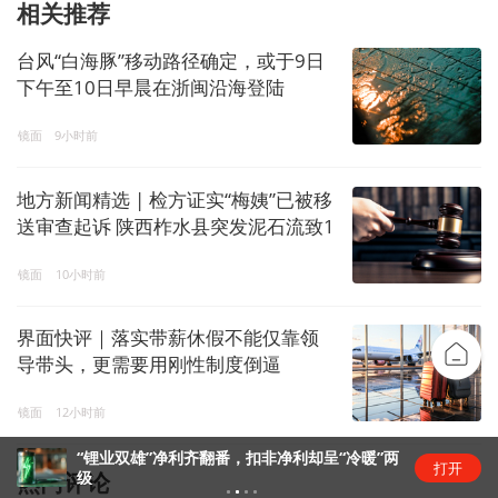
相关推荐
台风“白海豚”移动路径确定，或于9日
下午至10日早晨在浙闽沿海登陆
镜面
9小时前
地方新闻精选 | 检方证实“梅姨”已被移
送审查起诉 陕西柞水县突发泥石流致1
死2失联
镜面
10小时前
界面快评｜落实带薪休假不能仅靠领
导带头，更需要用刚性制度倒逼
镜面
12小时前
深科技(000021.SZ)：2025年三季报净利润为
打开
7.56亿元、同比较去年同期上涨14.27%
热门评论