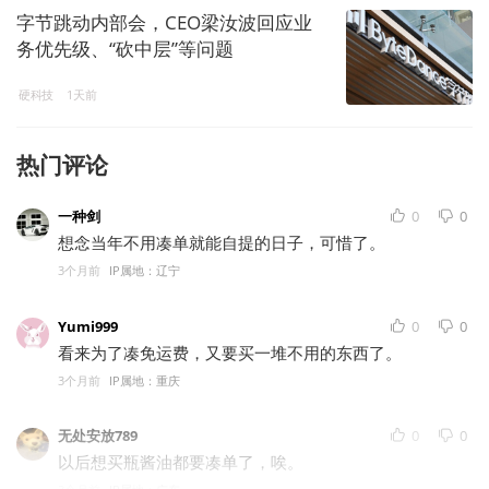
字节跳动内部会，CEO梁汝波回应业
务优先级、“砍中层”等问题
硬科技
1天前
热门评论
一种剑
0
0
想念当年不用凑单就能自提的日子，可惜了。
3个月前
IP属地：辽宁
Yumi999
0
0
看来为了凑免运费，又要买一堆不用的东西了。
3个月前
IP属地：重庆
无处安放789
0
0
以后想买瓶酱油都要凑单了，唉。