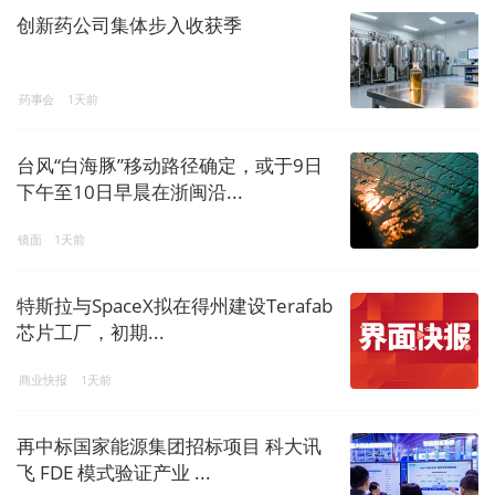
创新药公司集体步入收获季
药事会
1天前
台风“白海豚”移动路径确定，或于9日
下午至10日早晨在浙闽沿...
镜面
1天前
特斯拉与SpaceX拟在得州建设Terafab
芯片工厂，初期...
商业快报
1天前
再中标国家能源集团招标项目 科大讯
飞 FDE 模式验证产业 ...