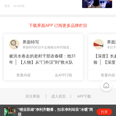
资讯
16小时前
下载界面APP 订阅更多品牌栏目
界面特写
界面
界面特写栏目不定期推出特写报道，
专注
被洪水卷走的老村干部农春曙：他31
【深度】长
年
【人物】从“门外汉”到“救火队
验
【深度
长”：
崇拜”
查看内容
去APP订阅
查看内容
关注界面
进入首页
APP下载
“锂业双雄”净利齐翻番，扣非净利却呈“冷暖”两
打开
级