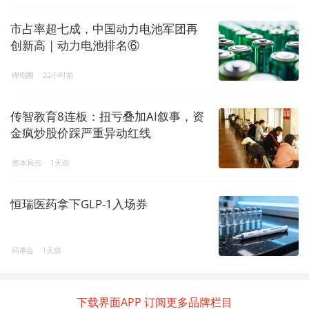
市占率超七成，中国动力电池军团再
创新高 | 动力电池排名⑥
锂电圈
22小时前
传智教育8连板：扭亏叠加AI叙事，资
金疯炒股价踩严重异动红线
资本风云
1天前
恒瑞医药拿下GLP-1入场券
药事会
1天前
下载界面APP 订阅更多品牌栏目