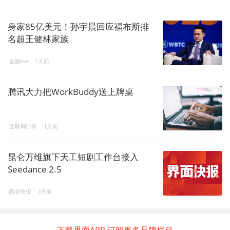
身家85亿美元！孙宇晨回应福布斯排
名超王健林家族
金融live
1天前
腾讯大力把WorkBuddy送上牌桌
互联网日常
1天前
昆仑万维旗下天工短剧工作台接入
Seedance 2.5
商业快报
1天前