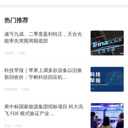
热门推荐
减亏九成、二季度盈利转正，天合光
能率先突围周期底部
制造局
1天前
科技早报 | 苹果上调多款设备以旧换
新回收价；宇树科技回应机...
科技早报
1天前
再中标国家能源集团招标项目 科大讯
飞 FDE 模式验证产业 ...
资讯
1天前