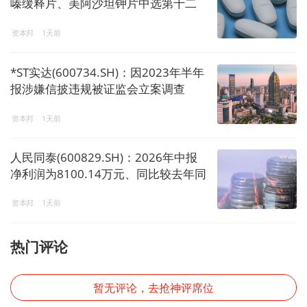
嗪缓释片、美阿沙坦钾片中选第十二
批国家药品集采
资本邦
1天前
*ST实达(600734.SH)：因2023年半年
报涉嫌信披违规被证监会立案调查
资本邦
1天前
人民同泰(600829.SH)：2026年中报
净利润为8100.14万元、同比较去年同
期上涨11.60%
资本邦
1天前
热门评论
暂无评论，去抢神评席位