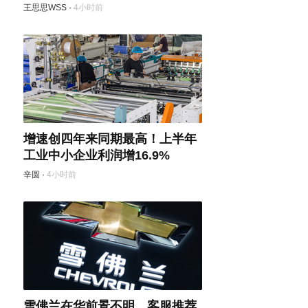
王思思WSS
·
4小时前
增速创四年来同期最高！上半年
工业中小企业利润增16.9%
辛圆
·
4小时前
雪佛兰在华前景不明，客服推荐