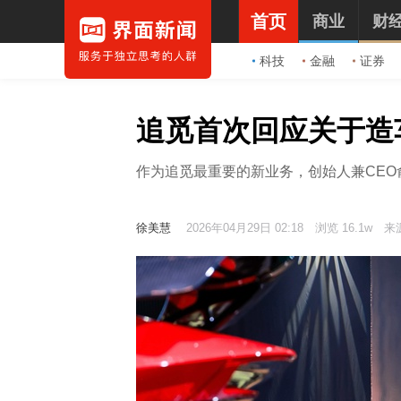
首页
商业
财
科技
金融
证券
追觅首次回应关于造
作为追觅最重要的新业务，创始人兼CE
徐美慧
2026年04月29日 02:18
浏览 16.1w
来