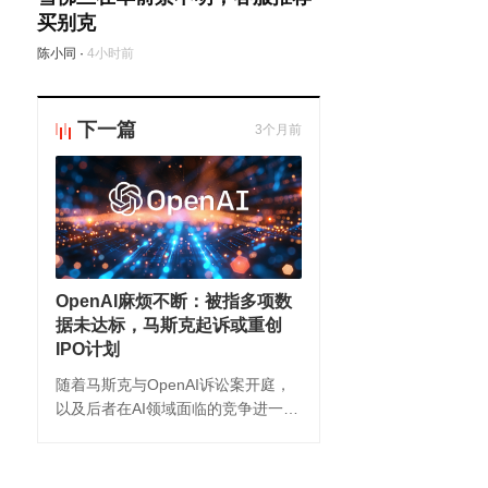
买别克
陈小同
·
4小时前
下一篇
3个月前
OpenAI麻烦不断：被指多项数
据未达标，马斯克起诉或重创
IPO计划
随着马斯克与OpenAI诉讼案开庭，
以及后者在AI领域面临的竞争进一步
加剧，其商业化前景面临更多不确定
性。