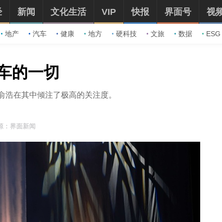
经
新闻
文化生活
VIP
快报
界面号
视
地产
汽车
健康
地方
硬科技
文旅
数据
ESG
车的一切
O俞浩在其中倾注了极高的关注度。
源：界面新闻