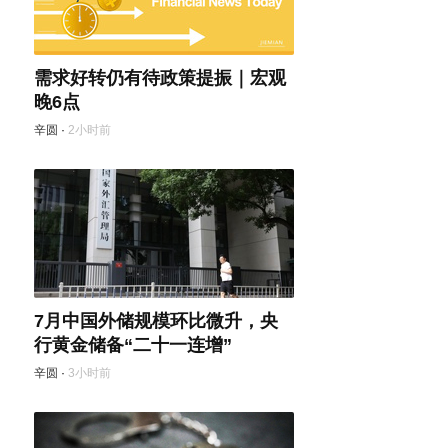
需求好转仍有待政策提振｜宏观
晚6点
辛圆
·
2小时前
7月中国外储规模环比微升，央
行黄金储备“二十一连增”
辛圆
·
3小时前