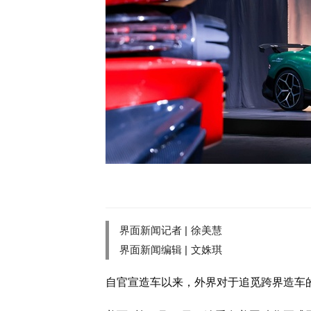
界面新闻记者 |
徐美慧
界面新闻编辑 |
文姝琪
自官宣造车以来，外界对于追觅跨界造车