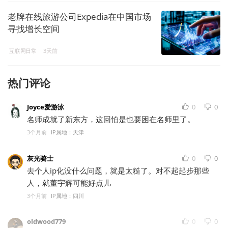
老牌在线旅游公司Expedia在中国市场
寻找增长空间
互联网日常
3天前
热门评论
Joyce爱游泳
0
0
名师成就了新东方，这回怕是也要困在名师里了。
3个月前
IP属地：天津
灰光骑士
0
0
去个人ip化没什么问题，就是太糙了。对不起起步那些
人，就董宇辉可能好点儿
3个月前
IP属地：四川
oldwood779
0
0