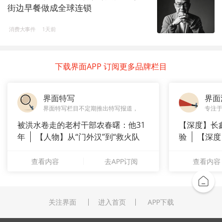
街边早餐做成全球连锁
消费大事件
1天前
下载界面APP 订阅更多品牌栏目
界面特写
界面
界面特写栏目不定期推出特写报道，
专注
被洪水卷走的老村干部农春曙：他31
【深度】长
年
【人物】从“门外汉”到“救火队
验
【深度
长”：
崇拜”
查看内容
去APP订阅
查看内容
关注界面
进入首页
APP下载