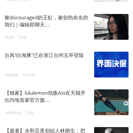
被discouraged的王虹，被创伤命名的
我们｜编辑部聊天...
思想界
1天前
台风“白海豚”已在浙江台州玉环登陆
中国快讯
19小时前
【独家】lululemon劲敌Alo在天猫开
出内地首家官方旗...
时尚商业说
1天前
【逝者】永和豆浆创始人林炳生：把