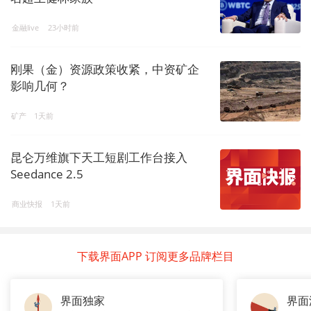
金融live
23小时前
刚果（金）资源政策收紧，中资矿企
影响几何？
矿产
1天前
昆仑万维旗下天工短剧工作台接入
Seedance 2.5
商业快报
1天前
下载界面APP 订阅更多品牌栏目
界面独家
界面