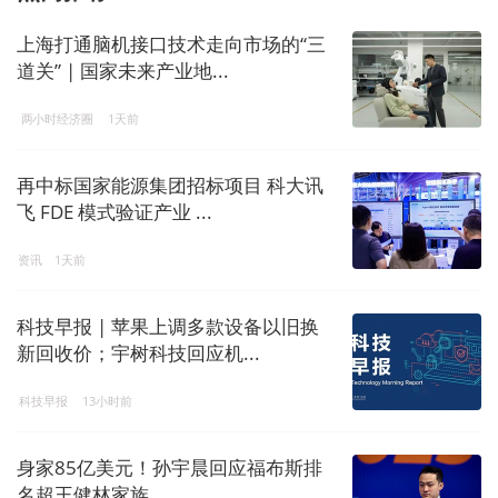
上海打通脑机接口技术走向市场的“三
道关” | 国家未来产业地...
两小时经济圈
1天前
再中标国家能源集团招标项目 科大讯
飞 FDE 模式验证产业 ...
资讯
1天前
科技早报 | 苹果上调多款设备以旧换
新回收价；宇树科技回应机...
科技早报
13小时前
身家85亿美元！孙宇晨回应福布斯排
名超王健林家族