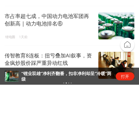
市占率超七成，中国动力电池军团再
创新高 | 动力电池排名⑥
锂电圈
1天前
传智教育8连板：扭亏叠加AI叙事，资
金疯炒股价踩严重异动红线
“锂业双雄”净利齐翻番，扣非净利却呈“冷暖”两
打开
资本风云
1天前
级
恒瑞医药拿下GLP-1入场券
药事会
1天前
下载界面APP 订阅更多品牌栏目