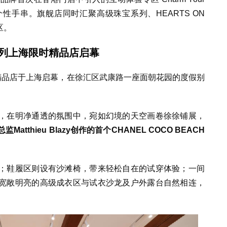
个性手串。旗舰店同时汇聚高级珠宝系列、
HEARTS ON
区。
26系列上海限时精品店
启幕
限时精品店于上海启幕，
在
徐汇区武康路一座面朝花园的度假别
，在明净通透的氛围中，宛如幻境的天空画卷徐徐铺展，
Matthieu Blazy创作的首个CHANEL COCO BEACH
；鞋履区则设有沙滩椅，带来轻松自在的试穿体验；一间
宽敞明亮的高级成衣区与试衣沙龙及户外露台自然相连，