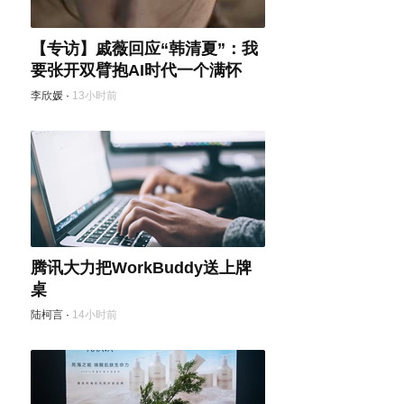
【专访】戚薇回应“韩清夏”：我
要张开双臂抱AI时代一个满怀
李欣媛
·
13小时前
腾讯大力把WorkBuddy送上牌
桌
陆柯言
·
14小时前