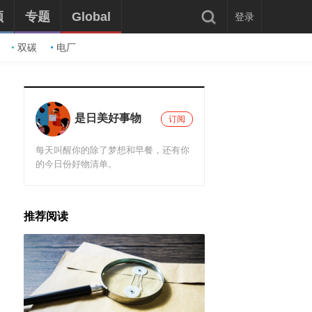
频
专题
Global
登录
双碳
电厂
是日美好事物
订阅
每天叫醒你的除了梦想和早餐，还有你
的今日份好物清单。
推荐阅读