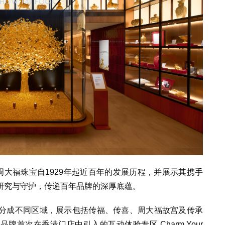
周大福珠宝自
1929
年起近百年的发展历程，
并
展示
其
携手
研究与守护，传递百年品牌的深厚底蕴。
分成不同区域，展示包括传福、传喜、周大福故宫及传承
有
品牌首次在香港门店中引入的互动体验专区
Charm Your