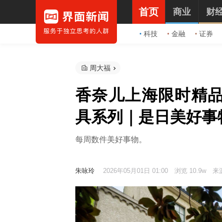
首页
商业
财
科技
金融
证券
周大福
香奈儿上海限时精
具系列｜是日美好事
每周数件美好事物。
朱咏玲
2026年05月01日 01:00
浏览 10.9w
来