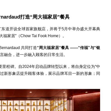
nardaud
打造
“周大福家居”餐具
广东道开设全球首家旗舰店，并将于
5
月中举办盛大开幕典
大福家居”（
Chow Tai Fook Home
）。
Bernardaud
共同打造
“周大福家居”餐具
——“传福”与“银
言融合，进一步融入顾客的日常生活。
要里程碑。
自
2024
年启动品牌转型以来，
将自身定位为“
中
透过新形象店提升顾客体验，展示品牌耳目一新的形象；同