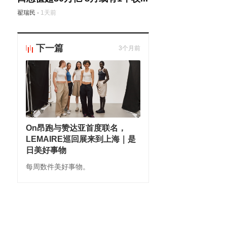
翟瑞民
·
1天前
下一篇
3个月前
On昂跑与赞达亚首度联名，
LEMAIRE巡回展来到上海｜是
日美好事物
每周数件美好事物。