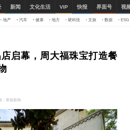
经
新闻
文化生活
VIP
快报
界面号
视
地产
汽车
健康
地方
硬科技
文旅
数据
ESG
品店启幕，周大福珠宝打造餐
物
源：界面新闻