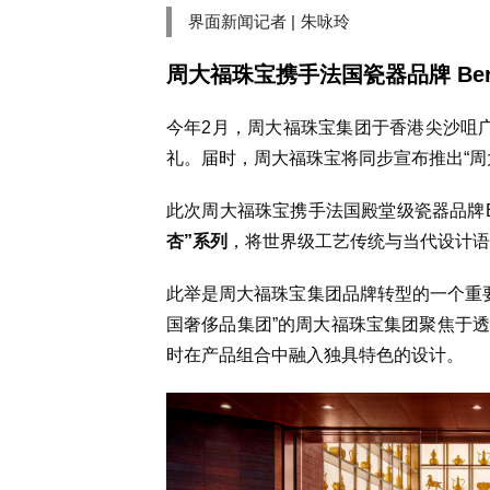
界面新闻记者 |
朱咏玲
周大福珠宝携手法国
瓷器品牌
Ber
今年2月，
周大福珠宝集团于
香港
尖沙咀
礼。
届时，周大福珠宝将
同步宣布推出“周
此次周大福珠宝
携手法国殿堂级瓷器品牌
杏”系列
，将世界级工艺传统与当代设计语
此举是周大福珠宝集团
品牌转型的一个重
国奢侈品集团
”的
周大福珠宝集团聚焦于
时在产品组合中融入独具特色的设计。