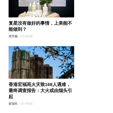
复星没有做好的事情，上美能不
能做到？
周芳颖
·
15小时前
香港宏福苑火灾致168人遇难，
最终调查报告：大火或由烟头引
起
翟瑞民
·
15小时前