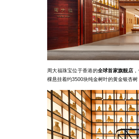
周大福珠宝
位于香港的
全球首家旗舰店
，
棵悬挂着约
3500
块纯金树叶的黄金银杏树