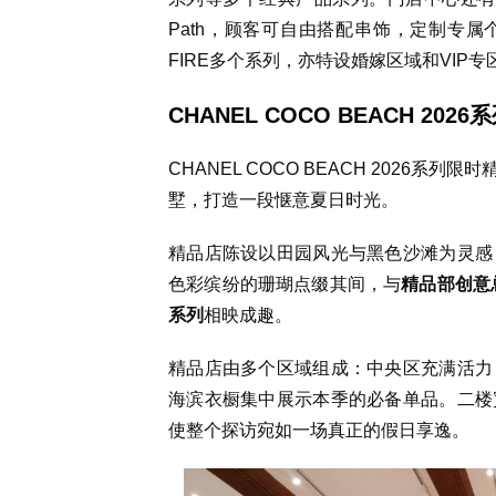
Path
，顾客可自由搭配串饰，定制专属
FIRE
多个系列，亦特设婚嫁区域和
VIP
专
CHANEL COCO BEACH 20
CHANEL COCO BEACH 2026系列
墅，
打造
一段惬意夏日时光。
精品店陈设以田园风光与黑色沙滩为灵感
色彩缤纷的珊瑚点缀其间，与
精品部创意总监
系列
相映成趣。
精品店由多个区域组成：中央区充满活力
海滨衣橱集中展示本季的必备单品。二楼
使整个探访宛如一场真正的假日享逸。