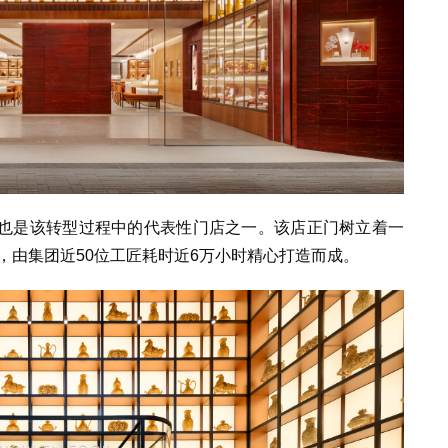
也是该转型过程中的代表性门店之一。该店
正门树立着一
，由集团近
50
位工匠耗时近
6
万小时精心打造而成。