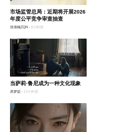
市场监管总局：近期将开展2026
年度公平竞争审查抽查
张倩楠ZQN
·
8小时前
当萨莉·鲁尼成为一种文化现象
席梦茹
·
13小时前