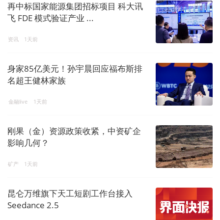
再中标国家能源集团招标项目 科大讯
飞 FDE 模式验证产业 ...
资讯
1天前
身家85亿美元！孙宇晨回应福布斯排
名超王健林家族
金融live
1天前
刚果（金）资源政策收紧，中资矿企
影响几何？
矿产
1天前
昆仑万维旗下天工短剧工作台接入
Seedance 2.5