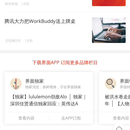
商业快报
1天前
腾讯大力把WorkBuddy送上牌桌
互联网日常
1天前
下载界面APP 订阅更多品牌栏目
界面独家
界面
独家消息，新鲜视角，尽在界面独家
界面
【独家】lululemon劲敌Alo
独家｜
被洪水卷走
深圳佳贤通信独家回应：英伟达A
年
【人物
长”：
查看内容
去APP订阅
查看内容