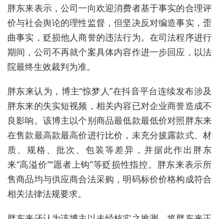
胖东来表示，公司一向欢迎消费者基于事实的合理评
价与社会舆论的理性监督，但坚决反对编造事实，歪
曲事实，贬损他人商誉的违法行为。在司法程序进行
期间，公司不再就个案具体内容作进一步回应，以法
院最终生效裁判为准。
胖东来认为，博主
“
惊梦人
”
在抖音平台连续发布涉及
胖东来的失实短视频，相关内容已对企业商誉造成不
良影响。该博主以个别商品最低款最低价对照胖东来
在售款最高款最高价进行比价，未充分披露款式、材
质、规格、批次、包装等差异，并据此作出胖东
来
“
高溢价
”“
愿者上钩
”
等贬损性指控。胖东来表示所
售商品均与供应商合法采购，明码标价价格构成符合
相关法律法规要求。
胖东来还认为该博主以未经核实之推测，将胖东来正