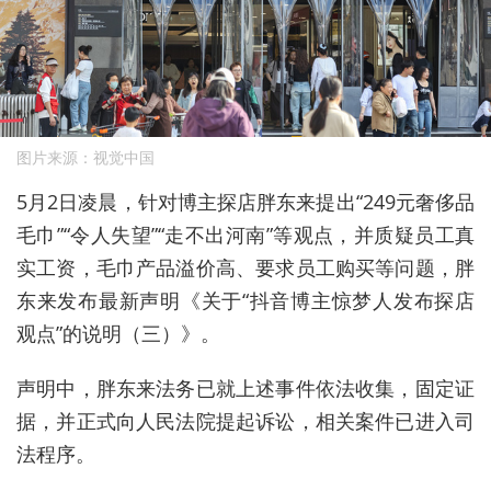
图片来源：视觉中国
5
月
2
日凌晨，针对博主探店胖东来提出
“249
元奢侈品
毛巾
”“
令人失望
”“
走不出河南
”
等观点，并质疑员工真
实工资，毛巾产品溢价高、要求员工购买等问题，胖
东来发布最新声明《关于
“
抖音博主惊梦人发布探店
观点
”
的说明（三）》。
声明中，胖东来法务已就上述事件依法收集，固定证
据，并正式向人民法院提起诉讼，相关案件已进入司
法程序。