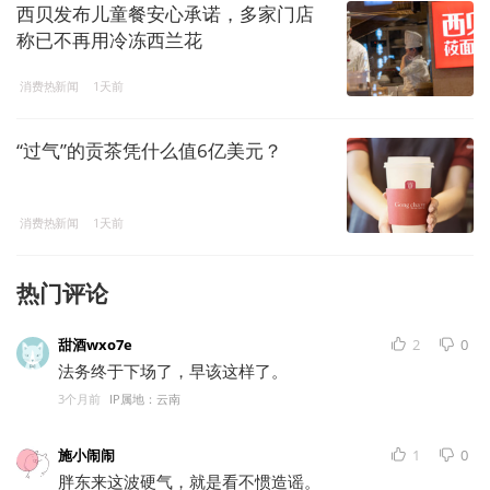
西贝发布儿童餐安心承诺，多家门店
称已不再用冷冻西兰花
消费热新闻
1天前
“过气”的贡茶凭什么值6亿美元？
消费热新闻
1天前
热门评论
甜酒wxo7e
2
0
法务终于下场了，早该这样了。
3个月前
IP属地：云南
施小闹闹
1
0
胖东来这波硬气，就是看不惯造谣。