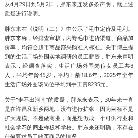
从
4
月
29
日到
5
月
2
日，胖东来连发多条声明，就上述
质疑进行说明。
胖东来在《说明（二）》中公示了毛巾定价及毛利。
胖东来称，经排查审核，内野毛巾进货渠道、商品加
价率，均符合超市商品部采购准入标准。关于博主提
到的生活广场外围实地调研的员工薪资，胖东来声明
表示，经调查落实，生活广场外围岗位女员工共
8
人，平均年龄
45
岁，平均工龄
18.6
年，
2025
年全年
生活广场外围该岗位平均到手工资
8235
元。
关于
“
走不出河南
”
的质疑，胖东来表示，
30
年来一直
是在许昌和新乡两地，没有进行扩张，因为目标不是
扩大规模、不是做商业，而是想做成一个可供行业和
社会学习的商业样板和学校。胖东来还明确，不存在
任何要求员工购买商品的情况。