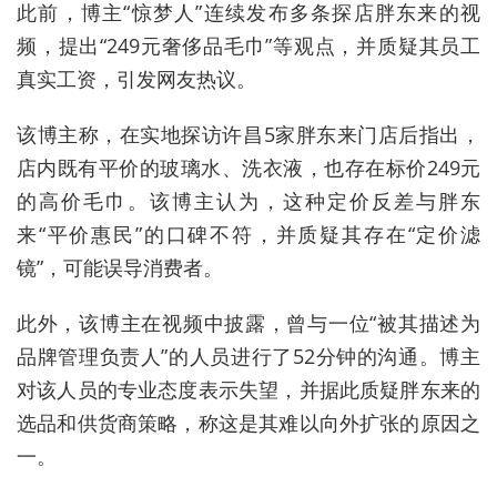
此前，博主
“
惊梦人
”
连续发布多条探店胖东来的视
频，提出
“249
元奢侈品毛巾
”
等观点，并质疑其员工
真实工资，引发网友热议。
该博主称，在实地探访许昌
5
家胖东来门店后指出，
店内既有平价的玻璃水、洗衣液，也存在标价
249
元
的高价毛巾。该博主认为，这种定价反差与胖东
来
“
平价惠民
”
的口碑不符，并质疑其存在
“
定价滤
镜
”
，可能误导消费者。
此外，该博主在视频中披露，曾与一位
“
被其描述为
品牌管理负责人
”
的人员进行了
52
分钟的沟通。博主
对该人员的专业态度表示失望，并据此质疑胖东来的
选品和供货商策略，称这是其难以向外扩张的原因之
一。