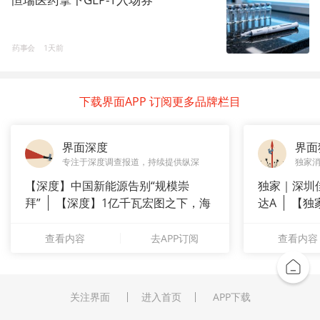
药事会
1天前
下载界面APP 订阅更多品牌栏目
界面深度
界面
专注于深度调查报道，持续提供纵深
独家
【深度】中国新能源告别“规模崇
独家｜深圳
拜”
【深度】1亿千瓦宏图之下，海
达A
【独
上风电何
站供应商
查看内容
去APP订阅
查看内容
关注界面
进入首页
APP下载