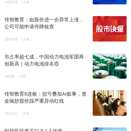
中国快讯
1天前
传智教育：如股价进一步异常上涨，
公司可能申请停牌核查
股市快讯
1天前
市占率超七成，中国动力电池军团再
创新高 | 动力电池排名⑥
锂电圈
1天前
传智教育8连板：扭亏叠加AI叙事，资
金疯炒股价踩严重异动红线
资本风云
1天前
恒瑞医药拿下GLP-1入场券