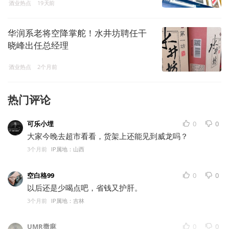
酒业热点
19天前
华润系老将空降掌舵！水井坊聘任干
晓峰出任总经理
酒业热点
2个月前
热门评论
可乐小埋
0
0
大家今晚去超市看看，货架上还能见到威龙吗？
3个月前
IP属地：山西
空白格99
0
0
以后还是少喝点吧，省钱又护肝。
3个月前
IP属地：吉林
UMR撒麻
0
0